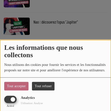
SOUL ADDICT PLAY
Flash News
Nao : découvrez l'opus "Jupiter"
5 bonnes raisons
Dans la Street
Les informations que nous
JayDon : écoutez la perle "Lullaby"
C quoi ton Actu ?
collectons
Dans ton Téléphone
Nous utilisons des cookies pour fournir les services et les fonctionnalités
proposés sur notre site et pour améliorer l'expérience de nos utilisateurs.
Mic 2 Rue
Bel Gwen : immersion dans son univers
Première Fois
Tout accepter
Tout refuser
Analytics
URBAN CULTURE
Utilisation: Analyse
Dinaa sort l'EP "Finalement"
Activé
Sport