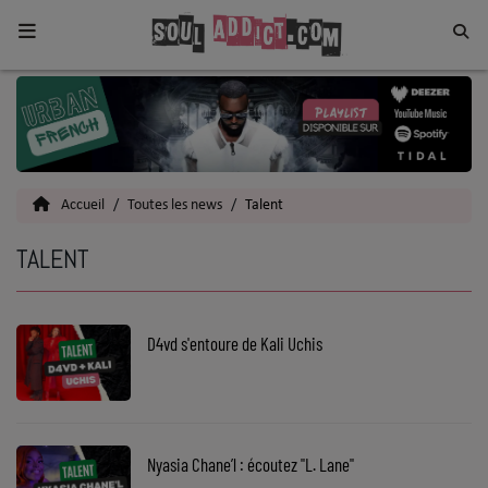
Home
Toutes les News
Accueil
Toutes les news
Talent
SOUL CULTURE
TALENT
Actu
Vidéos
D4vd s'entoure de Kali Uchis
Interviews
Talents
Top 5
Nyasia Chane’l : écoutez "L. Lane"