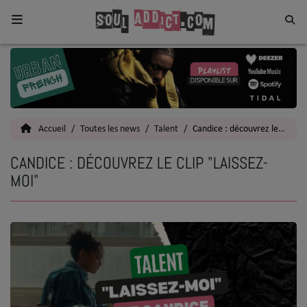
Home
Toutes les News
Accueil
Toutes les news
Talent
Candice : découvrez le clip "Laissez-moi"
SOUL CULTURE
CANDICE : DÉCOUVREZ LE CLIP "LAISSEZ-
Actu
MOI"
Vidéos
Interviews
Talents
Top 5