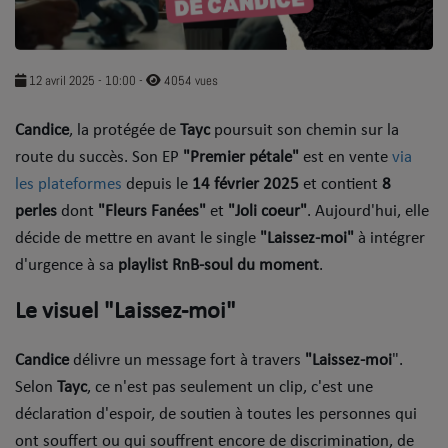
SOUL ADDICT PLAY
Flash News
12 avril 2025 - 10:00
-
4054 vues
5 bonnes raisons
Candice
, la protégée de
Tayc
poursuit son chemin sur la
route du succès. Son EP
Dans la Street
"Premier pétale"
est en vente
via
les plateformes
depuis le
14 février 2025
et contient
8
C quoi ton Actu ?
perles
dont
"Fleurs Fanées"
et
"Joli coeur"
. Aujourd'hui, elle
décide de mettre en avant le single
"Laissez-moi"
à intégrer
Dans ton Téléphone
d'urgence à sa
playlist RnB-soul du moment
.
Mic 2 Rue
Le visuel "Laissez-moi"
Première Fois
Candice
délivre un message fort à travers
"Laissez-moi
".
Selon
Tayc
, ce n'est pas seulement un clip, c'est une
URBAN CULTURE
déclaration d'espoir, de soutien à toutes les personnes qui
Sport
ont souffert ou qui souffrent encore de discrimination, de