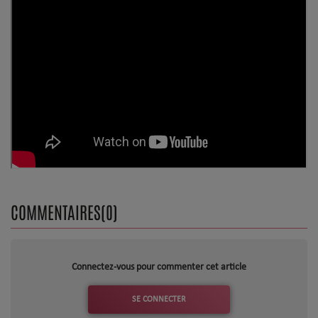
Top Soul Addict
Wiki RnB
SOUL ADDICT RADIO
Grille des programmes
Titres diffusés
Playlist
COMMENTAIRES(0)
MY SOUL ADDICT
T'Chat
Connectez-vous pour commenter cet article
L'équipe Soul Addict
SE CONNECTER