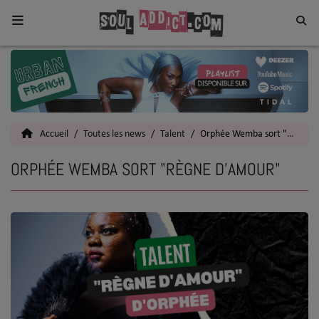
Home
Toutes les News
Accueil
Toutes les news
Talent
Orphée Wemba sort "Règne d'amour"
SOUL CULTURE
ORPHÉE WEMBA SORT "RÈGNE D'AMOUR"
Actu
Vidéos
Interviews
Talents
Top 5