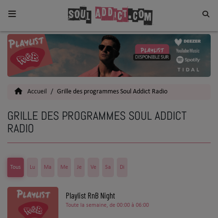
Home
Toutes les News
Accueil
Grille des programmes Soul Addict Radio
SOUL CULTURE
GRILLE DES PROGRAMMES SOUL ADDICT
Actu
RADIO
Vidéos
Interviews
Tous
Lu
Ma
Me
Je
Ve
Sa
Di
Talents
Playlist RnB Night
Top 5
Toute la semaine, de 00:00 à 06:00