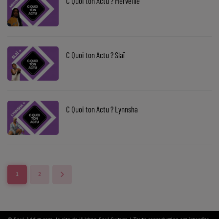
C Quoi ton Actu ? Merveille
Top Soul Addict
Wiki RnB
C Quoi ton Actu ? Slaï
SOUL ADDICT RADIO
Grille des programmes
C Quoi ton Actu ? Lynnsha
Titres diffusés
Playlist
MY SOUL ADDICT
1
2
T'Chat
L'équipe Soul Addict