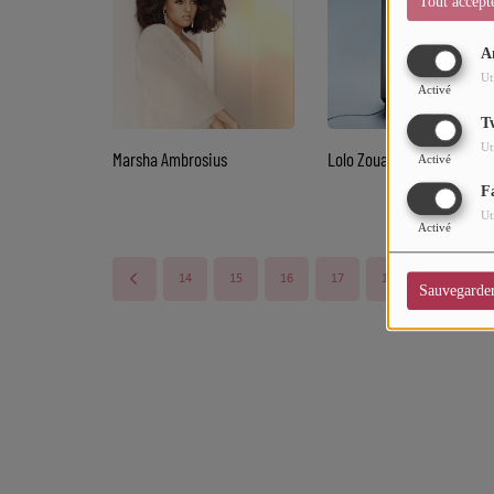
Tout accept
Sport
A
Mode
Ut
Activé
Cinéma
T
Ut
Marsha Ambrosius
Lolo Zouaï
Buzz
Activé
F
Dossiers
Ut
Activé
AGENDA
14
15
16
17
18
19
2
Sauvegarde
Concerts
Festivals
CONCOURS