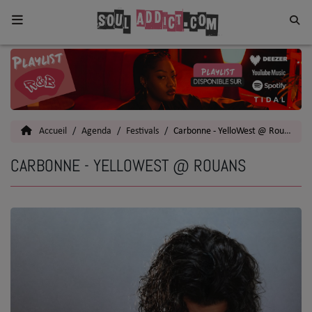
Home
Toutes les News
Accueil
Agenda
Festivals
Carbonne - YelloWest @ Rouans
SOUL CULTURE
CARBONNE - YELLOWEST @ ROUANS
Actu
Vidéos
Interviews
Talents
Top 5