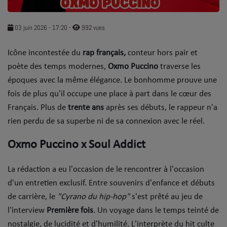
SOUL ADDICT PLAY
03 juin 2026 - 17:20
-
992 vues
Flash News
Icône incontestée du
rap français,
conteur hors pair et
5 bonnes raisons
poète des temps modernes,
Oxmo Puccino
traverse les
Dans la Street
époques avec la même élégance. Le bonhomme prouve une
fois de plus qu'il occupe une place à part dans le cœur des
C quoi ton Actu ?
Français. Plus de
trente ans
après ses débuts, le rappeur n'a
rien perdu de sa superbe ni de sa connexion avec le réel.
Dans ton Téléphone
Oxmo Puccino x Soul Addict
Mic 2 Rue
Première Fois
La rédaction a eu l'occasion de le rencontrer à l'occasion
d'un entretien exclusif. Entre souvenirs d'enfance et débuts
de carrière, le
"Cyrano du hip-hop"
s'est prêté au jeu de
URBAN CULTURE
l'interview
Première fois
. Un voyage dans le temps teinté de
Sport
nostalgie, de lucidité et d'humilité. L'interprète du hit culte