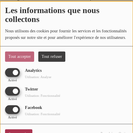
"Mensongeur"
évoque notamment sa
première scène
et
Les informations que nous
Mode
son
premier stress
avec la musique.
Ci-dessous,
collectons
Cinéma
l'interview
Première Fois
d'
Oxmo Puccino
.
Nous utilisons des cookies pour fournir les services et les fonctionnalités
Buzz
proposés sur notre site et pour améliorer l'expérience de nos utilisateurs.
Dossiers
Tout accepter
Tout refuser
AGENDA
Analytics
Utilisation: Analyse
Concerts
Activé
Twitter
Festivals
Utilisation: Fonctionnalité
Activé
Facebook
CONCOURS
Utilisation: Fonctionnalité
Activé
CHARTS