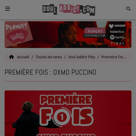
Home
Toutes les News
Accueil
Toutes les news
Soul Addict Play
Première Fois
Pr
SOUL CULTURE
PREMIÈRE FOIS : OXMO PUCCINO
Actu
Vidéos
Interviews
Talents
Top 5