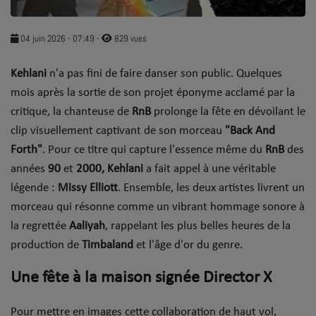
SOUL ADDICT PLAY
04 juin 2026 - 07:49
-
829 vues
Flash News
Kehlani
n'a pas fini de faire danser son public. Quelques
5 bonnes raisons
mois après la sortie de son projet éponyme acclamé par la
Dans la Street
critique, la chanteuse de
RnB
prolonge la fête en dévoilant le
clip visuellement captivant de son morceau
"Back And
C quoi ton Actu ?
Forth"
. ​Pour ce titre qui capture l'essence même du
RnB
des
années
90
et
2000, Kehlani
a fait appel à une véritable
Dans ton Téléphone
légende :
Missy Elliott
. Ensemble, les deux artistes livrent un
Mic 2 Rue
morceau qui résonne comme un vibrant hommage sonore à
la regrettée
Aaliyah
, rappelant les plus belles heures de la
Première Fois
production de
Timbaland
et l'âge d'or du genre.
​Une fête à la maison signée Director X
URBAN CULTURE
Sport
Pour mettre en images cette collaboration de haut vol,