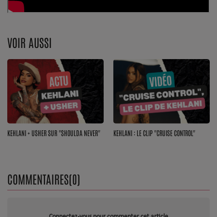
Dossier de Presse
Service Commercial
VOIR AUSSI
Contact
Se connecter
KEHLANI + USHER SUR "SHOULDA NEVER"
KEHLANI : LE CLIP "CRUISE CONTROL"
COMMENTAIRES(0)
Connectez-vous pour commenter cet article