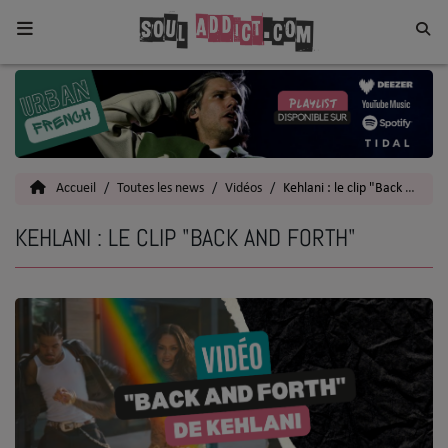
Home
Toutes les News
Accueil
Toutes les news
Vidéos
Kehlani : le clip "Back and Forth"
SOUL CULTURE
KEHLANI : LE CLIP "BACK AND FORTH"
Actu
Vidéos
Interviews
Talents
Top 5