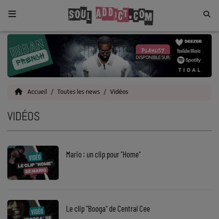
Home
Toutes les News
Accueil
Toutes les news
Vidéos
SOUL CULTURE
VIDÉOS
Actu
Vidéos
Mario : un clip pour "Home"
Interviews
Talents
Top 5
Le clip "Booga" de Central Cee