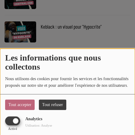
SOUL ADDICT PLAY
Flash News
Keblack : un visuel pour "Hypocrite"
5 bonnes raisons
Dans la Street
Les informations que nous
Le clip "Cœur de Pirate" de Monsieur Nov
C quoi ton Actu ?
collectons
Dans ton Téléphone
Nous utilisons des cookies pour fournir les services et les fonctionnalités
proposés sur notre site et pour améliorer l'expérience de nos utilisateurs.
Mic 2 Rue
Keith Robinson : le clip "Foolish Luv"
Première Fois
Tout accepter
Tout refuser
Analytics
URBAN CULTURE
Utilisation: Analyse
Kehlani : le visuel "Out The Window"
Activé
Sport