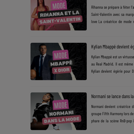
Rihanna se prépare à fêter l
Dossier de Presse
Saint-Valentin avec sa marq
love La créatrice de mode r
Service Commercial
nouvelle ligne de lingerie qu
et dévoile un ensemble en 
Contact
disponible juste ici. Sur sa.....
Kylian Mbappé devient ég
Kylian Mbappé est un virtuose
au Real Madrid. Il est même
Kylian devient égérie pour 
Madrid et de l'équipe de Fra
haute couture et influences f
de la fraîcheur......
Normani se lance dans l
Normani devient créatrice 
groupe Fifth Harmony lors de 
phare de la scène RnB-pop i
compagnie de Sam Smith colla