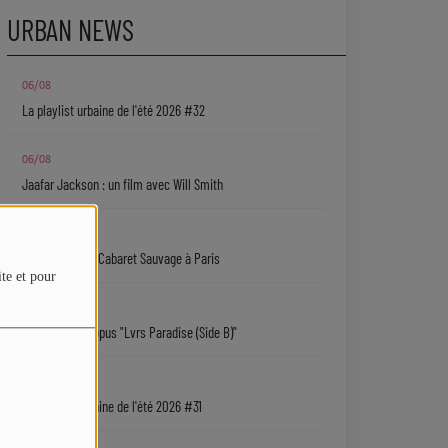
URBAN NEWS
06/08
La playlist urbaine de l'été 2026 #32
06/08
Jaafar Jackson : un film avec Will Smith
06/08
Ryan Leslie au Cabaret Sauvage à Paris
ite et pour
06/08
Isaiah Falls : l'opus "Lvrs Paradise (Side B)"
05/08
La playlist urbaine de l'été 2026 #31