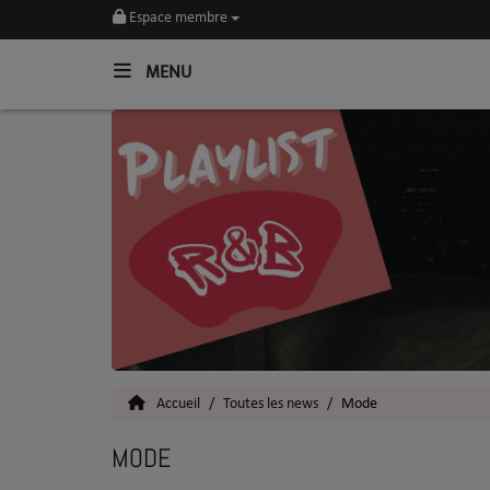
Espace membre
MENU
Home
Toutes les News
SOUL CULTURE
Actu
Vidéos
Interviews
Accueil
Toutes les news
Mode
Talents
MODE
Top 5