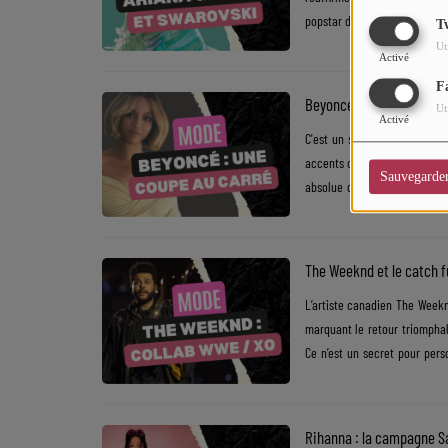
CHARTS
popstar délaisse les partiti
T
de la nature. ​Le « Jardin d'A
Ut
Top Soul Addict
Activé
mélodie, ce nouveau chapitre
F
s'expriment à......
Wiki RnB
Beyoncé adopte le Old M
Ut
Activé
C'est un séisme capillaire qu
accents country pour l'ère Co
SOUL ADDICT RADIO
Sauvegarde
absolue du style. Sa derniè
Grille des programmes
coupe incontournable de 20
vertigineuses et les ondu
Titres diffusés
structurée,......
The Weeknd et le catch f
Playlist
L’artiste canadien The Weekn
marquant le retour triomphal
Ce n’est un secret pour pers
MY SOUL ADDICT
Entertainment). Avec des titr
T'Chat
Playboi Carti), choisis comme
musicales consécutives avec l
Rihanna : la campagne Sa
L'équipe Soul Addict