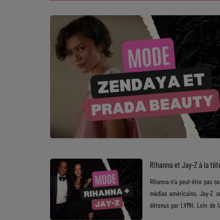
SOUL ADDICT PLAY
Flash News
5 bonnes raisons
Dans la Street
C quoi ton Actu ?
Dans ton Téléphone
Mic 2 Rue
Rihanna et Jay-Z à la têt
Première Fois
Rihanna n'a peut-être pas so
médias américains, Jay-Z s
détenus par LVMH. Loin de l
URBAN CULTURE
grâce à son offre pensée pou