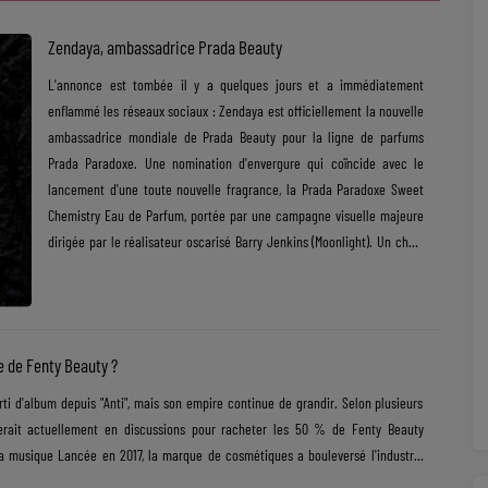
Zendaya, ambassadrice Prada Beauty
​L'annonce est tombée il y a quelques jours et a immédiatement
enflammé les réseaux sociaux : Zendaya est officiellement la nouvelle
ambassadrice mondiale de Prada Beauty pour la ligne de parfums
Prada Paradoxe. ​Une nomination d'envergure qui coïncide avec le
lancement d'une toute nouvelle fragrance, la Prada Paradoxe Sweet
Chemistry Eau de Parfum, portée par une campagne visuelle majeure
dirigée par le réalisateur oscarisé Barry Jenkins (Moonlight). ​Un choix
qui fait sens sur toute la ligne Ce qui rend cette collaboration
particulièrement séduisante, c'est avant tout son ...
e de Fenty Beauty ?
rti d'album depuis "Anti", mais son empire continue de grandir. Selon plusieurs
erait actuellement en discussions pour racheter les 50 % de Fenty Beauty
a musique Lancée en 2017, la marque de cosmétiques a bouleversé l'industrie
r toutes les peaux. Le succès a été immédiat. Aujourd'hui, Fenty Beauty pèse