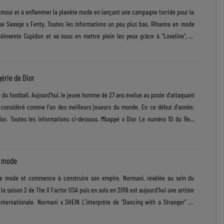
'amour et à enflammer la planète mode en lançant une campagne torride pour la
ue Savage x Fenty. Toutes les informations un peu plus bas. Rihanna en mode
éinvente Cupidon et va nous en mettre plein les yeux grâce à "Loveline", sa
i célébre l'amour et la beauté féminine. La star incarne la séduction à l'état pur
dentelle rouge flamboyant qu'elle porte magnifiquement bien, c'est déjà
.
érie de Dior
 du football. Aujourd'hui, le jeune homme de 27 ans évolue au poste d'attaquant
 considéré comme l’un des meilleurs joueurs du monde. En ce début d'année,
Dior. Toutes les informations ci-dessous. Mbappé x Dior Le numéro 10 du Real
nce rejoint l'écurie Dior et prêtera son image à la collection été 2026 mêlant
rançaises. C'est la marque elle-même qui confirme la nouvelle. Kylian apportera
a mode
de mode et commence à construire son empire. Normani, révélée au sein du
la saison 2 de The X Factor USA puis en solo en 2016 est aujourd'hui une artiste
nternationale. Normani x SHEIN L'interprète de "Dancing with a Stranger" en
bore avec SHEIN et lance sa propre ligne de vêtements très 90's baptisée tout