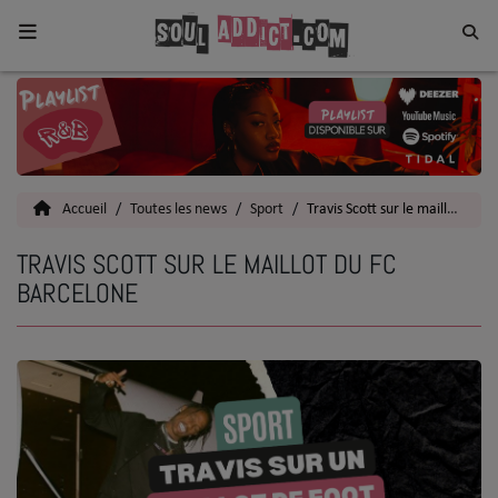
Home
Toutes les News
Accueil
Toutes les news
Sport
Travis Scott sur le maillot du FC Barcelone
SOUL CULTURE
TRAVIS SCOTT SUR LE MAILLOT DU FC
Actu
BARCELONE
Vidéos
Interviews
Talents
Top 5