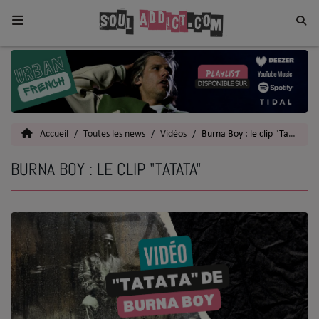
Home
Toutes les News
Accueil
Toutes les news
Vidéos
Burna Boy : le clip "TaTaTa"
SOUL CULTURE
BURNA BOY : LE CLIP "TATATA"
Actu
Vidéos
Interviews
Talents
Top 5