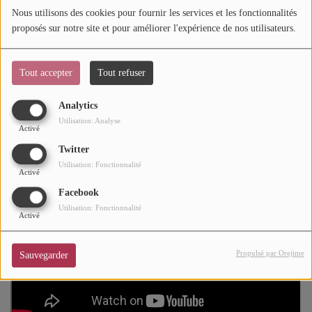
Nous utilisons des cookies pour fournir les services et les fonctionnalités
découvrir ci-dessous. Avec
"TaTaTa", Burna
et
Travis
Mode
proposés sur notre site et pour améliorer l'expérience de nos utilisateurs.
tiennent le hit de l'été.
Cinéma
Soul-Addict.com
, le site de l'Urban-Soul Culture craque sur
Tout accepter
Tout refuser
Buzz
"TaTaTa"
.
Analytics
Dossiers
Utilisation: Analyse
Activé
Twitter
AGENDA
Utilisation: Fonctionnalité
Activé
Concerts
Facebook
Utilisation: Fonctionnalité
Festivals
Activé
Propulsé par Orejime
Sauvegarder
CONCOURS
CHARTS