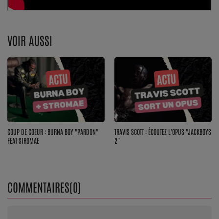
Top Soul Addict
Wiki RnB
VOIR AUSSI
SOUL ADDICT RADIO
Grille des programmes
Titres diffusés
Playlist
COUP DE COEUR : BURNA BOY "PARDON"
TRAVIS SCOTT : ÉCOUTEZ L'OPUS "JACKBOYS
FEAT STROMAE
2"
MY SOUL ADDICT
T'Chat
COMMENTAIRES(0)
L'équipe Soul Addict