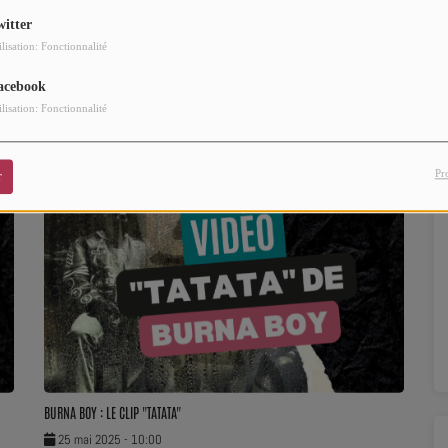
witter
ilisation: Fonctionnalité
acebook
ilisation: Fonctionnalité
Pr
r
BURNA BOY : LE CLIP "TATATA"
25 mai 2025 - 10:00