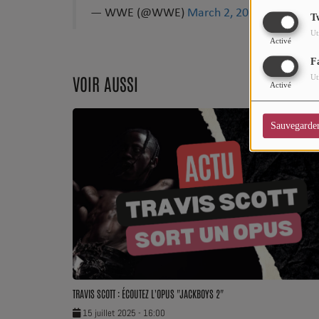
— WWE (@WWE)
March 2, 2025
CHARTS
T
Ut
Top Soul Addict
Activé
F
Wiki RnB
VOIR AUSSI
Ut
Activé
SOUL ADDICT RADIO
Sauvegarde
Grille des programmes
Titres diffusés
Playlist
MY SOUL ADDICT
T'Chat
TRAVIS SCOTT : ÉCOUTEZ L'OPUS "JACKBOYS 2"
15 juillet 2025 - 16:00
L'équipe Soul Addict