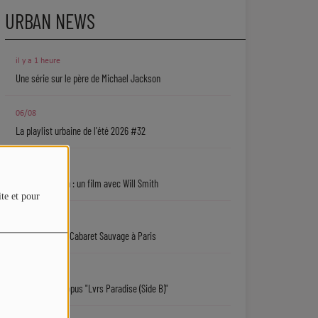
URBAN NEWS
il y a 1 heure
Une série sur le père de Michael Jackson
06/08
La playlist urbaine de l'été 2026 #32
06/08
Jaafar Jackson : un film avec Will Smith
ite et pour
06/08
Ryan Leslie au Cabaret Sauvage à Paris
06/08
Isaiah Falls : l'opus "Lvrs Paradise (Side B)"