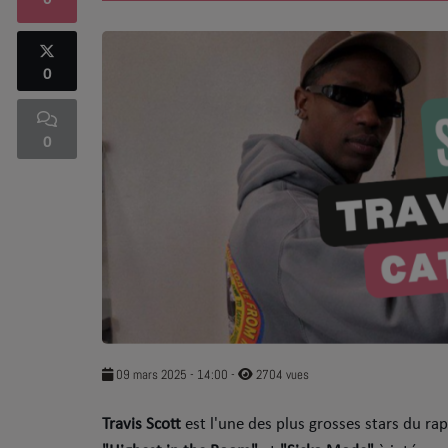
0
SOUL ADDICT PLAY
0
Flash News
5 bonnes raisons
0
Dans la Street
C quoi ton Actu ?
Dans ton Téléphone
Mic 2 Rue
Première Fois
09 mars 2025 - 14:00
-
2704 vues
Travis Scott
est l'une des plus grosses stars du ra
URBAN CULTURE