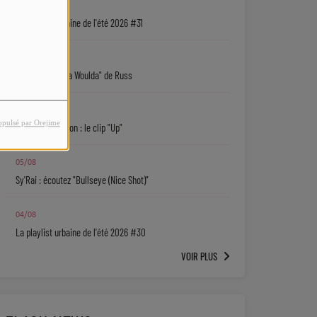
05/08
La playlist urbaine de l'été 2026 #31
05/08
"Coulda Shoulda Woulda" de Russ
05/08
opulsé par Orejime
Keith D. Robinson : le clip "Up"
05/08
Sy'Rai : écoutez "Bullseye (Nice Shot)"
04/08
La playlist urbaine de l'été 2026 #30
VOIR PLUS