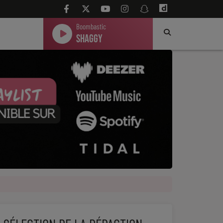
Boombastic
Shaggy