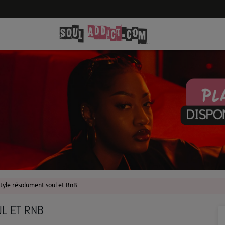
style résolument soul et RnB
L ET RNB