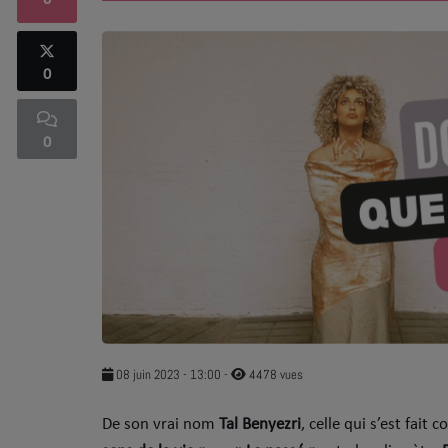
0
SOUL ADDICT PLAY
0
Flash News
5 bonnes raisons
0
Dans la Street
C quoi ton Actu ?
Dans ton Téléphone
Mic 2 Rue
Première Fois
08 juin 2023 - 13:00
-
4478 vues
De son vrai nom
Tal Benyezri
, celle qui s’est fait
URBAN CULTURE