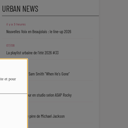
URBAN NEWS
il y a 3 heures
Nouvelles Voix en Beaujolais : le line-up 2026
07/08
La playlist urbaine de l'été 2026 #33
07/08
Coup de cœur : Sam Smith "When He's Gone"
ite et pour
07/08
Rihanna de retour en studio selon ASAP Rocky
07/08
Une série sur le père de Michael Jackson