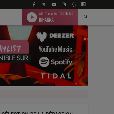
Wild Thoughts ft DJ Khaled
Rihanna