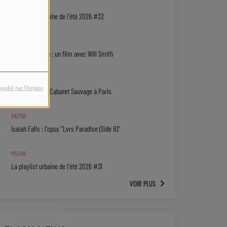
06/08
La playlist urbaine de l'été 2026 #32
06/08
Jaafar Jackson : un film avec Will Smith
06/08
opulsé par Orejime
Ryan Leslie au Cabaret Sauvage à Paris
06/08
Isaiah Falls : l'opus "Lvrs Paradise (Side B)"
05/08
La playlist urbaine de l'été 2026 #31
VOIR PLUS