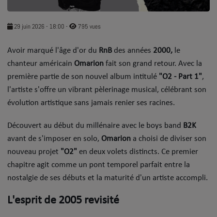
SOUL ADDICT PLAY
29 juin 2026 - 18:00
-
795 vues
Flash News
Avoir marqué l'âge d'or du
RnB
des années
2000,
le
5 bonnes raisons
chanteur américain
Omarion
fait son grand retour. Avec la
Dans la Street
première partie de son nouvel album intitulé
"O2 - Part 1"
,
l'artiste s'offre un vibrant pèlerinage musical, célébrant son
C quoi ton Actu ?
évolution artistique sans jamais renier ses racines.
Dans ton Téléphone
​Découvert au début du millénaire avec le boys band
B2K
avant de s'imposer en solo,
Mic 2 Rue
Omarion
a choisi de diviser son
nouveau projet
"O2"
en deux volets distincts. Ce premier
Première Fois
chapitre agit comme un pont temporel parfait entre la
nostalgie de ses débuts et la maturité d'un artiste accompli.
URBAN CULTURE
​L'esprit de 2005 revisité
Sport