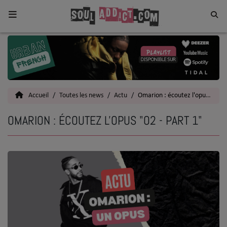
Home
Toutes les News
Accueil
Toutes les news
Actu
Omarion : écoutez l'opus "O2 - Part 1"
SOUL CULTURE
OMARION : ÉCOUTEZ L'OPUS "O2 - PART 1"
Actu
Vidéos
Interviews
Talents
Top 5