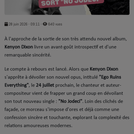
SOUL ADDICT PLAY
Flash News
28 juin 2026 - 09:11
-
640 vues
5 bonnes raisons
À l'approche de la sortie de son très attendu nouvel album,
Dans la Street
Kenyon Dixon
livre un avant-goût introspectif et d'une
remarquable sincérité.
C quoi ton Actu ?
Le compte à rebours est lancé. Alors que
Kenyon Dixon
Dans ton Téléphone
s'apprête à dévoiler son nouvel opus, intitulé
"Ego Ruins
Everything"
, le
24 juillet
prochain, le chanteur et auteur-
Mic 2 Rue
compositeur vient de frapper un grand coup en dévoilant
Première Fois
son tout nouveau single :
"No Jodeci"
. ​Loin des clichés de
façade, ce morceau s'impose d'ores et déjà comme une
confession sincère et touchante, explorant la complexité des
URBAN CULTURE
relations amoureuses modernes.
Sport