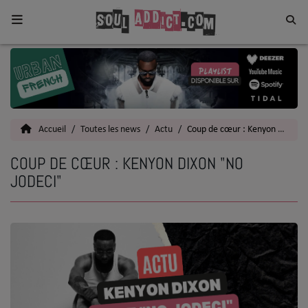
Home
Toutes les News
Accueil
Toutes les news
Actu
Coup de cœur : Kenyon Dixon "No Jodeci"
SOUL CULTURE
COUP DE CŒUR : KENYON DIXON "NO
Actu
JODECI"
Vidéos
Interviews
Talents
Top 5