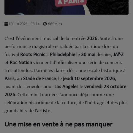
SOUL ADDICT PLAY
Flash News
10 juin 2026 - 08:14
-
989 vues
5 bonnes raisons
​C'est l'événement musical de la rentrée
2026.
Suite à une
performance magistrale et saluée par la critique lors du
Dans la Street
festival
Roots Picnic
à
Philadelphie
le
30 mai
dernier,
JAŸ-Z
C quoi ton Actu ?
et
Roc Nation
viennent d'officialiser une série de concerts
très attendus. Parmi les dates clés : une escale historique à
Dans ton Téléphone
Paris,
au
Stade de France
, le
jeudi 10 septembre 2026,
Mic 2 Rue
avant de s'envoler pour
Los Angeles
le
vendredi 23 octobre
2026
. ​Cette mini-tournée s'annonce déjà comme une
Première Fois
célébration historique de la culture, de l'héritage et des plus
grands hits de l'artiste.
URBAN CULTURE
​Une mise en vente à ne pas manquer
Sport