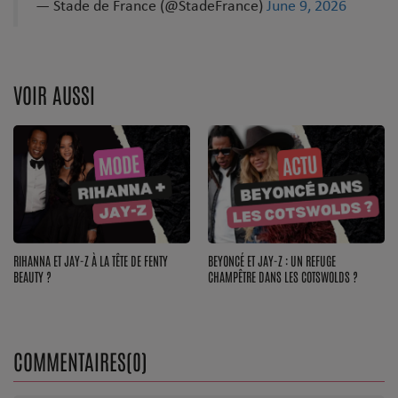
— Stade de France (@StadeFrance)
June 9, 2026
Dossier de Presse
Service Commercial
Contact
VOIR AUSSI
Se connecter
RIHANNA ET JAY-Z À LA TÊTE DE FENTY
BEYONCÉ ET JAY-Z : UN REFUGE
BEAUTY ?
CHAMPÊTRE DANS LES COTSWOLDS ?
COMMENTAIRES(0)