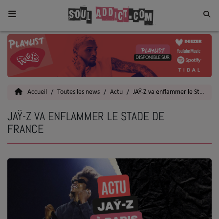
Home
Toutes les News
Accueil
Toutes les news
Actu
JAŸ-Z va enflammer le Stade de France
SOUL CULTURE
JAŸ-Z VA ENFLAMMER LE STADE DE
Actu
FRANCE
Vidéos
Interviews
Talents
Top 5