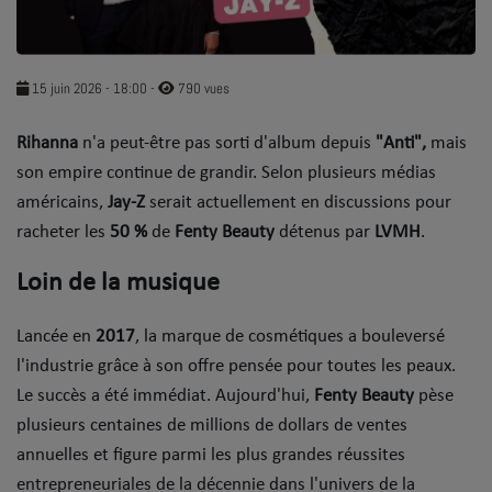
SOUL ADDICT PLAY
Flash News
15 juin 2026 - 18:00
-
790 vues
5 bonnes raisons
Rihanna
n'a peut-être pas sorti d'album depuis
"Anti",
mais
son empire continue de grandir. Selon plusieurs médias
Dans la Street
américains,
Jay-Z
serait actuellement en discussions pour
C quoi ton Actu ?
racheter les
50 %
de
Fenty Beauty
détenus par
LVMH
.
Dans ton Téléphone
Loin de la musique
Mic 2 Rue
Lancée en
2017
, la marque de cosmétiques a bouleversé
Première Fois
l'industrie grâce à son offre pensée pour toutes les peaux.
Le succès a été immédiat. Aujourd'hui,
Fenty Beauty
pèse
plusieurs centaines de millions de dollars de ventes
URBAN CULTURE
annuelles et figure parmi les plus grandes réussites
Sport
entrepreneuriales de la décennie dans l'univers de la