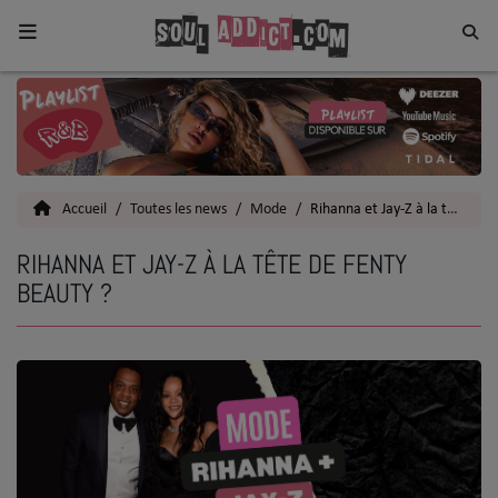
Home
Toutes les News
Accueil
Toutes les news
Mode
Rihanna et Jay-Z à la tête de Fenty Beauty ?
SOUL CULTURE
RIHANNA ET JAY-Z À LA TÊTE DE FENTY
Actu
BEAUTY ?
Vidéos
Interviews
Talents
Top 5