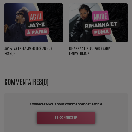
Dossier de Presse
Service Commercial
Contact
JAŸ-Z VA ENFLAMMER LE STADE DE
RIHANNA : FIN DU PARTENARIAT
Se connecter
FRANCE
FENTY/PUMA ?
COMMENTAIRES(0)
Connectez-vous pour commenter cet article
SE CONNECTER