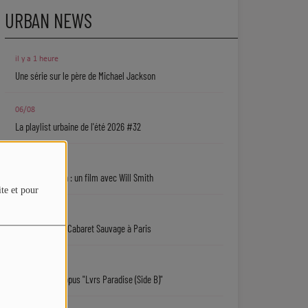
URBAN NEWS
il y a 1 heure
Une série sur le père de Michael Jackson
06/08
La playlist urbaine de l'été 2026 #32
06/08
Jaafar Jackson : un film avec Will Smith
ite et pour
06/08
Ryan Leslie au Cabaret Sauvage à Paris
06/08
Isaiah Falls : l'opus "Lvrs Paradise (Side B)"