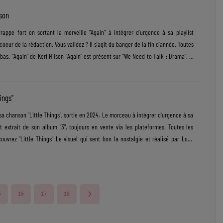
.
lson
frappe fort en sortant la merveille "Again" à intégrer d'urgence à sa playlist
eur de la rédaction. Vous validez ? Il s'agit du banger de la fin d'année. Toutes
bas. "Again" de Keri Hilson "Again" est présent sur "We Need to Talk : Drama", le
n vente via les plateformes depuis le 12 septembre 2025. De quoi parle "Again" ?
ce à la première écoute contient des paroles sombres sur la fin d'une relation
ample le morceau "Scrub the ground" de Splack Pack datant de......
hings"
à sa chanson "Little Things", sortie en 2024. Le morceau à intégrer d'urgence à sa
t extrait de son album "3", toujours en vente via les plateformes. Toutes les
ouvrez "Little Things" Le visuel qui sent bon la nostalgie et réalisé par Loris
le à "Little Things". La vidéo s'ouvre sur Ella Mai sous la pluie, en tête-à-tête
me, avant de se retrouver sur un canapé confortable et dans son bain. Elle
 avec son partenaire, la suite......
5
16
17
18