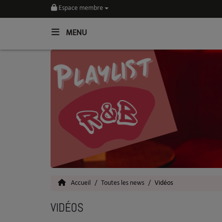
Espace membre
MENU
Home
Toutes les News
SOUL CULTURE
Actu
Vidéos
Interviews
Accueil
Toutes les news
Vidéos
Talents
VIDÉOS
Top 5