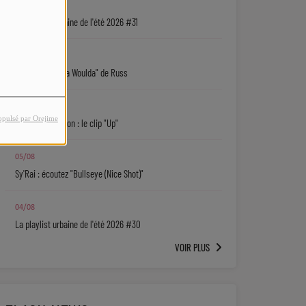
05/08
La playlist urbaine de l'été 2026 #31
05/08
"Coulda Shoulda Woulda" de Russ
05/08
opulsé par Orejime
Keith D. Robinson : le clip "Up"
05/08
Sy'Rai : écoutez "Bullseye (Nice Shot)"
04/08
La playlist urbaine de l'été 2026 #30
VOIR PLUS