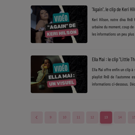
argentique qui propose un.....
"Again", le clip de Keri Hi
Dossier de Presse
Keri Hilson, notre diva RnB 
Service Commercial
urbaine du moment, coup de co
les informations un peu plus 
Contact
dernier opus de Keri Hilson e
Ce titre terriblement effica
amoureuse toxique. "Again" s
Ella Mai : le clip "Little T
Ella Mai offre enfin un clip 
playlist RnB de l'automne es
informations ci-dessous. Déc
Russier donne un second souff
avec un charmant jeune hom
partage également des moments
9
10
11
12
13
14
1