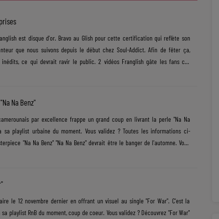
prises
anglish est disque d'or. Bravo au Glish pour cette certification qui reflète son
anteur que nous suivons depuis le début chez Soul-Addict. Afin de fêter ça,
 inédits, ce qui devrait ravir le public. 2 vidéos Franglish gâte les fans cet
ls "One Time" et "Lego". Notre coup de coeur va au clip "Lego" en compagnie de
lors de la roller party G-Wave Experience. Le très entraînant "Lego" à intégrer
 moment respire......
 "Na Na Benz"
-camerounais par excellence frappe un grand coup en livrant la perle "Na Na
à sa playlist urbaine du moment. Vous validez ? Toutes les informations ci-
terpiece "Na Na Benz" "Na Na Benz" devrait être le banger de l'automne. Vous
 réédition de son EP "See Us Rise" qu'il rebaptise "See Us Rise - And Win!" pour
le jour le 12 décembre 2025. De quoi parle "Na Na Benz" ? Le chanteur rend un
dépendantes et visionnaires, il y célèbre leur héritage tout......
"
ire le 12 novembre dernier en offrant un visuel au single "For War". C'est la
à sa playlist RnB du moment, coup de coeur. Vous validez ? Découvrez "For War"