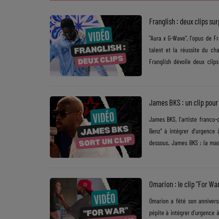
Franglish : deux clips sur
SOUL ADDICT PLAY
"Aura x G-Wave", l'opus de Fr
Flash News
talent et la réussite du ch
Franglish dévoile deux clips
5 bonnes raisons
automne en livrant les visue
Kulturr et qui a été tourné 
Dans la Street
d'urgence à sa playlist RnB du
James BKS : un clip pour
C quoi ton Actu ?
James BKS, l'artiste franco
Benz" à intégrer d'urgence 
Dans ton Téléphone
dessous. James BKS : la mas
Mic 2 Rue
retrouverez cet inédit sur la
l'occasion. Ce projet verra 
Première Fois
superbe hommage aux femmes in
Omarion : le clip "For War
Omarion a fêté son anniversa
URBAN CULTURE
pépite à intégrer d'urgence 