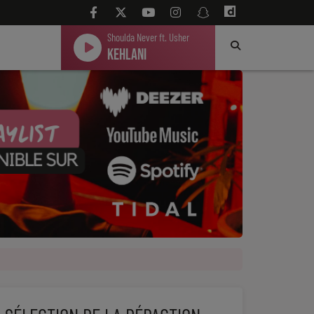
Shoulda Never ft. Usher
Kehlani