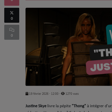
0
SOUL ADDICT PLAY
0
Flash News
5 bonnes raisons
0
Dans la Street
C quoi ton Actu ?
Dans ton Téléphone
Mic 2 Rue
Première Fois
19 février 2026 - 12:00
-
1270 vues
Justine Skye
livre la pépite
"Thong"
à intégrer d'u
URBAN CULTURE