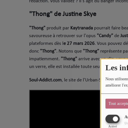
rédaction. Vous validez ? Il s'agit du banger inc
Sport
"Thong" de Justine Skye
Mode
"Thong"
produit par
Kaytranada
pourrait faire be
Cinéma
savoureuse à retrouver sur l'opus
"Candy"
de
Jus
Buzz
plateformes dès l
e 27 mars 2026
. Vous pouvez déj
donc
"Thong"
. Notons que
"Thong"
représente pa
Dossiers
impatiemment.
"Thong"
arrive avec un clip, vou
Les in
un verre, elle est installée toute seule à une table
AGENDA
Nous utilisons
Soul-Addict.com
, le site de l'Urban-Soul Culture 
Concerts
améliorer l'ex
Festivals
Tout accept
CONCOURS
A
Ut
Activé