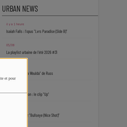
URBAN NEWS
il y a 1 heure
Isaiah Falls : l'opus "Lvrs Paradise (Side B)"
05/08
La playlist urbaine de l'été 2026 #31
05/08
"Coulda Shoulda Woulda" de Russ
ite et pour
05/08
Keith D. Robinson : le clip "Up"
05/08
Sy'Rai : écoutez "Bullseye (Nice Shot)"