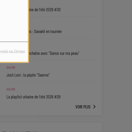
04/08
La playlist urbaine de l'été 2026 #30
04/08
5 bonnes raisons : Danakil en tournée
04/08
opulsé par Orejime
Sarah Choisy enchaîne avec "Danse sur ma peau"
04/08
Josh Levi : la pépite "Swerve"
03/08
La playlist urbaine de l'été 2026 #29
VOIR PLUS