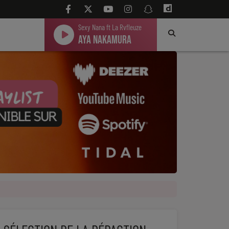
Sexy Nana ft La Rvfleuze
Aya Nakamura