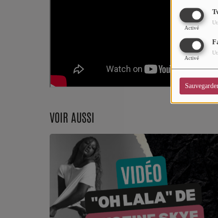
CHARTS
T
Ut
Top Soul Addict
Activé
F
Wiki RnB
Ut
Activé
SOUL ADDICT RADIO
Sauvegarde
Grille des programmes
VOIR AUSSI
Titres diffusés
Playlist
MY SOUL ADDICT
T'Chat
L'équipe Soul Addict