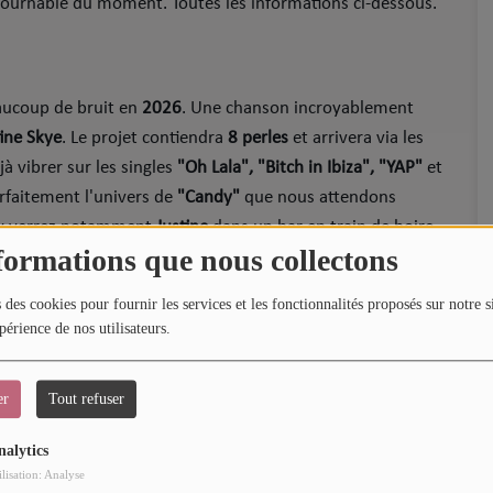
ontournable du moment. Toutes les informations ci-dessous.
aucoup de bruit en
2026
. Une chanson incroyablement
tine Skye
. Le projet contiendra
8 perles
et arrivera via les
à vibrer sur les singles
"Oh Lala", "Bitch in Ibiza", "YAP"
et
rfaitement l'univers de
"Candy"
que nous attendons
s y verrez notamment
Justine
dans un bar en train de boire
formations que nous collectons
. La suite à découvrir un peu plus bas.
 des cookies pour fournir les services et les fonctionnalités proposés sur notre s
craque sur
"Thong"
.
périence de nos utilisateurs.
er
Tout refuser
nalytics
ilisation: Analyse