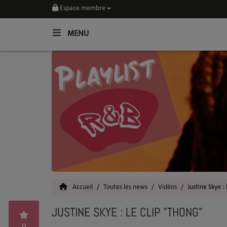
Espace membre
MENU
Home
Toutes les News
SOUL CULTURE
Actu
Vidéos
Interviews
Accueil
Toutes les news
Vidéos
Justine Skye :
Talents
JUSTINE SKYE : LE CLIP "THONG"
Top 5