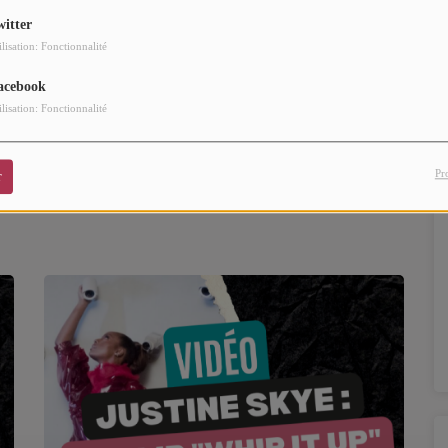
witter
ilisation: Fonctionnalité
acebook
ilisation: Fonctionnalité
Pr
r