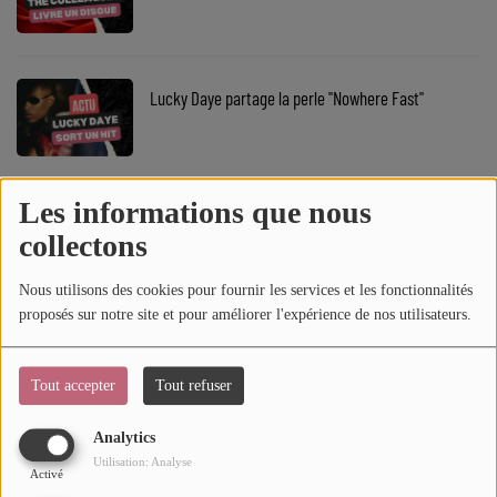
SOUL ADDICT PLAY
Flash News
Lucky Daye partage la perle "Nowhere Fast"
5 bonnes raisons
Dans la Street
Les informations que nous
Muni Long livre le titre "Richest"
C quoi ton Actu ?
collectons
Dans ton Téléphone
Nous utilisons des cookies pour fournir les services et les fonctionnalités
proposés sur notre site et pour améliorer l'expérience de nos utilisateurs.
Mic 2 Rue
Sam Smith annonce l'opus "Hazel Eyes"
Première Fois
Tout accepter
Tout refuser
Analytics
URBAN CULTURE
Utilisation: Analyse
Théodora chante en anglais
Activé
Sport