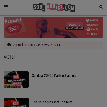
Home
Toutes les News
Accueil
Toutes les news
Actu
SOUL CULTURE
ACTU
Actu
Vidéos
Solidays 2026 à Paris est annulé
Interviews
Talents
Top 5
The Colleagues sort un album