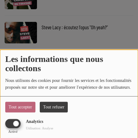
SOUL ADDICT PLAY
Flash News
Steve Lacy : écoutez l'opus "Oh yeah?"
5 bonnes raisons
Dans la Street
Les informations que nous
La playlist urbaine de l'été 2026 #11
C quoi ton Actu ?
collectons
Dans ton Téléphone
Nous utilisons des cookies pour fournir les services et les fonctionnalités
proposés sur notre site et pour améliorer l'expérience de nos utilisateurs.
Mic 2 Rue
Tory Lanez annonce un opus depuis sa cellule
Première Fois
Tout accepter
Tout refuser
Analytics
URBAN CULTURE
Utilisation: Analyse
C Quoi ton Actu ? Yass Sogo
Activé
Sport