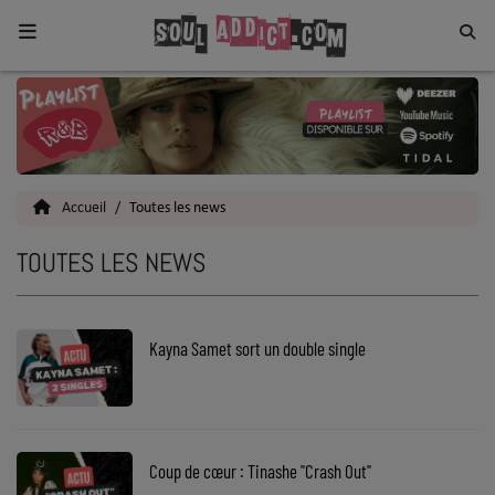
Home
Toutes les News
Accueil
Toutes les news
SOUL CULTURE
TOUTES LES NEWS
Actu
Vidéos
Kayna Samet sort un double single
Interviews
Talents
Top 5
Coup de cœur : Tinashe "Crash Out"