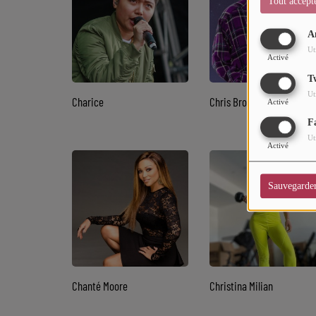
Tout accept
Sport
A
Mode
Ut
Activé
Cinéma
T
Ut
Charice
Chris Brown
Buzz
Activé
F
Dossiers
Ut
Activé
AGENDA
Sauvegarde
Concerts
Festivals
CONCOURS
Chanté Moore
Christina Milian