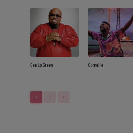
CHARTS
Top Soul Addict
Wiki RnB
SOUL ADDICT RADIO
Grille des programmes
Cee Lo Green
Corneille
Titres diffusés
Playlist
1
2
MY SOUL ADDICT
T'Chat
L'équipe Soul Addict