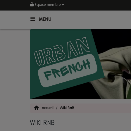
Espace membre
MENU
Home
Toutes les News
SOUL CULTURE
Actu
Vidéos
Interviews
Accueil
Wiki RnB
Talents
WIKI RNB
Top 5