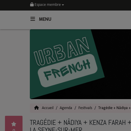
Espace membre
MENU
Home
Toutes les News
SOUL CULTURE
Actu
Vidéos
Interviews
Accueil
Agenda
Festivals
Tragédie + Nâdiya 
Talents
TRAGÉDIE + NÂDIYA + KENZA FARAH 
LA SEYNE-SUR-MER
Top 5