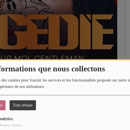
formations que nous collectons
 des cookies pour fournir les services et les fonctionnalités proposés sur notre s
périence de nos utilisateurs.
Parc de la Navale
83500, La Seyne-sur-Mer
er
Tout refuser
nalytics
ilisation: Analyse
is, originaire de Nantes, en Loire-Atlantique. Tout a