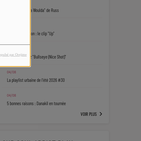
05/08
"Coulda Shoulda Woulda" de Russ
05/08
Keith D. Robinson : le clip "Up"
05/08
opulsé par Orejime
Sy'Rai : écoutez "Bullseye (Nice Shot)"
04/08
La playlist urbaine de l'été 2026 #30
04/08
5 bonnes raisons : Danakil en tournée
VOIR PLUS