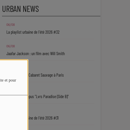
URBAN NEWS
06/08
La playlist urbaine de l'été 2026 #32
06/08
Jaafar Jackson : un film avec Will Smith
06/08
Ryan Leslie au Cabaret Sauvage à Paris
ite et pour
06/08
Isaiah Falls : l'opus "Lvrs Paradise (Side B)"
05/08
La playlist urbaine de l'été 2026 #31