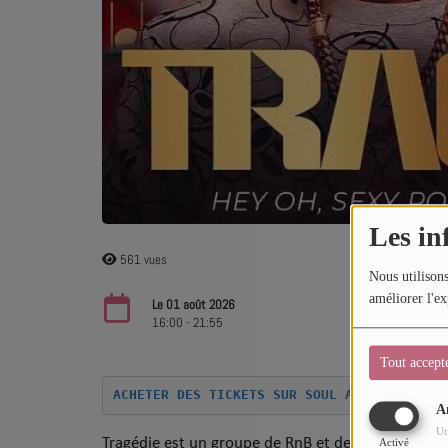
Sport
Mode
Cinéma
Buzz
Dossiers
Les in
AGENDA
561 vues
Nous utilisons
Concerts
améliorer l'ex
Le 01 août 2026
16:00 - 21:55
Festivals
Tout accept
ACHETER DES TICKETS SUR SOUL ADDICT.COM
CONCOURS
A
Ut
Tragédie est un groupe de RnB et de hip-hop frança
Activé