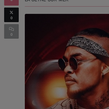
0
SOUL ADDICT PLAY
0
Flash News
5 bonnes raisons
0
Dans la Street
C quoi ton Actu ?
Dans ton Téléphone
Mic 2 Rue
Première Fois
URBAN CULTURE