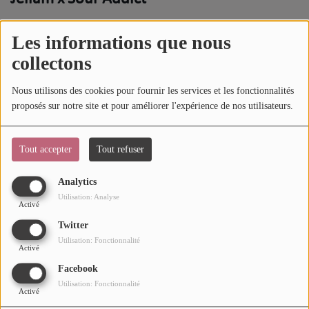
Mode
​Dans le cadre de la promotion du single,
Jellam
s'est prêté
Les informations que nous
Cinéma
au jeu du
5 bonnes raisons
. Dans la vidéo ci-dessous,
collectons
l'artiste vous donne
5 bonnes raisons
d'écouter son dernier
Buzz
titre
"Mi Amor"
.
Nous utilisons des cookies pour fournir les services et les fonctionnalités
proposés sur notre site et pour améliorer l'expérience de nos utilisateurs.
Dossiers
Tout accepter
Tout refuser
AGENDA
Analytics
Concerts
Utilisation: Analyse
Activé
Festivals
Twitter
Utilisation: Fonctionnalité
Activé
CONCOURS
Facebook
Utilisation: Fonctionnalité
Activé
CHARTS