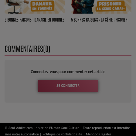
Dossier de Presse
Service Commercial
5 BONNES RAISONS : DANAKIL EN TOURNÉE
5 BONNES RAISONS : LA SÉRIE PRISONER
Contact
COMMENTAIRES(0)
Se connecter
Connectez-vous pour commenter cet article
SE CONNECTER
© Soul-Addict.com, le site de l'Urban-Soul Culture | Toute reproduction est interdite
sans notre autorisation |
Politique de confidentialité
|
Mentions légales