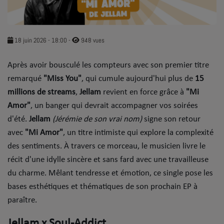
SOUL ADDICT PLAY
Flash News
18 juin 2026 - 18:00
-
948 vues
5 bonnes raisons
​Après avoir bousculé les compteurs avec son premier titre
remarqué
Dans la Street
"Miss You"
, qui cumule aujourd'hui plus de
15
millions de streams
,
Jellam
revient en force grâce à
"Mi
C quoi ton Actu ?
Amor"
, un banger qui devrait accompagner vos soirées
d'été.
Jellam
(Jérémie de son vrai nom)
signe son retour
Dans ton Téléphone
avec
"Mi Amor"
, un titre intimiste qui explore la complexité
Mic 2 Rue
des sentiments. À travers ce morceau, le musicien livre le
récit d'une idylle sincère et sans fard avec une travailleuse
Première Fois
du charme. Mêlant tendresse et émotion, ce single pose les
bases esthétiques et thématiques de son prochain EP à
URBAN CULTURE
paraître.
Sport
Jellam x Soul-Addict