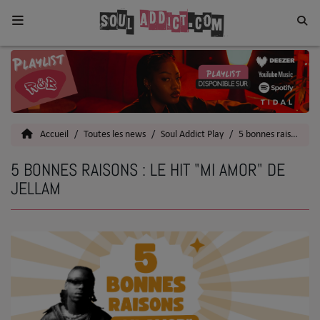
Home
Toutes les News
Accueil
Toutes les news
Soul Addict Play
5 bonnes raisons
SOUL CULTURE
5 BONNES RAISONS : LE HIT "MI AMOR" DE
Actu
JELLAM
Vidéos
Interviews
Talents
Top 5