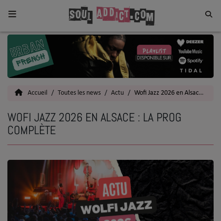
Home
Toutes les News
Accueil
Toutes les news
Actu
Wofi Jazz 2026 en Alsace : la prog complète
SOUL CULTURE
WOFI JAZZ 2026 EN ALSACE : LA PROG
Actu
COMPLÈTE
Vidéos
Interviews
Talents
Top 5