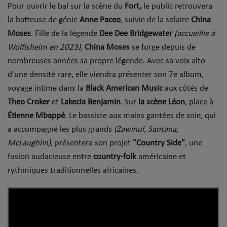
​Pour ouvrir le bal sur la scène du
Fort,
le public retrouvera
Top Soul Addict
la batteuse de génie
Anne Paceo
, suivie de la solaire
China
Moses
. Fille de la légende
Dee Dee Bridgewater
(accueillie à
Wiki RnB
Wolfisheim en 2023)
,
China Moses
se forge depuis de
nombreuses années sa propre légende. Avec sa voix alto
SOUL ADDICT RADIO
d'une densité rare, elle viendra présenter son 7e album,
voyage intime dans la
Black American Music
aux côtés de
Grille des programmes
Theo Croker
et
Lakecia Benjamin
. Sur
la scène Léon
, place à
Titres diffusés
Étienne Mbappé
. Le bassiste aux mains gantées de soie, qui
a accompagné les plus grands
(Zawinul, Santana,
Playlist
McLaughlin)
, présentera son projet
"Country Side"
, une
fusion audacieuse entre
country-folk
américaine et
MY SOUL ADDICT
rythmiques traditionnelles africaines.
T'Chat
L'équipe Soul Addict