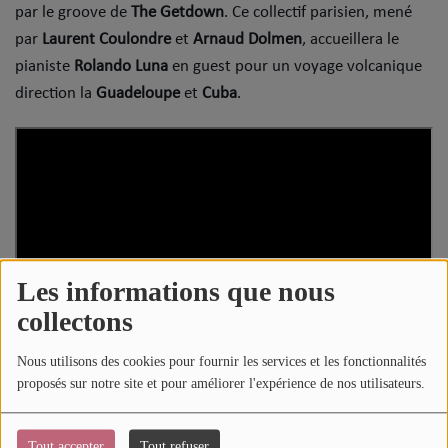
par le groove de
The Getdown
. Ce collectif parisien, mené
par
Laurent Coulondre
et
Arnaud Dolmen
, accueillera le
pianiste
Rolando Luna
en guest pour un voyage volcanique
direction la
Guadeloupe
et
Cuba
.
Les informations que nous
collectons
Nous utilisons des cookies pour fournir les services et les fonctionnalités
proposés sur notre site et pour améliorer l'expérience de nos utilisateurs.
Tout accepter
Tout refuser