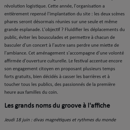
révolution logistique. Cette année, l'organisation a
Mode
entièrement repensé l'implantation du site : les deux scènes
Cinéma
phares seront désormais réunies sur une seule et même
grande esplanade. L'objectif ? Fluidifier les déplacements du
Buzz
public, éviter les bousculades et permettre à chacun de
basculer d'un concert à l'autre sans perdre une miette de
Dossiers
l'ambiance. ​Cet aménagement s'accompagne d'une volonté
affirmée d'ouverture culturelle. Le festival accentue encore
AGENDA
son engagement citoyen en proposant plusieurs temps
forts gratuits, bien décidés à casser les barrières et à
Concerts
toucher tous les publics, des passionnés de la première
Festivals
heure aux familles du coin.
Les grands noms du groove à l'affiche
CONCOURS
Jeudi 18 juin : divas magnétiques et rythmes du monde
CHARTS