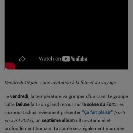
Dossier de Presse
Service Commercial
Contact
Se connecter
Vendredi 19 juin : une invitation à la fête et au voyage
Le
vendredi
, la température va grimper d'un cran. Le groupe
culte
Deluxe
fait son grand retour sur
la scène du Fort
. Les
six moustachus reviennent présenter
"Ça fait plaisir"
(sorti
en avril 2025)
, un
septième album
ultra-vitaminé et
profondément humain. La soirée sera également marquée