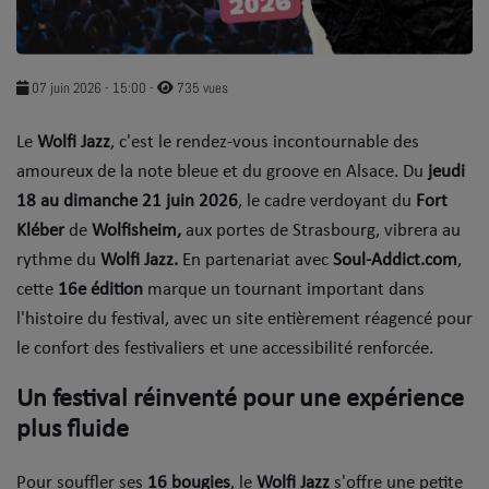
SOUL ADDICT PLAY
Flash News
07 juin 2026 - 15:00
-
735 vues
5 bonnes raisons
​Le
Wolfi Jazz
, c'est le rendez-vous incontournable des
amoureux de la note bleue et du groove en Alsace. Du
Dans la Street
jeudi
18 au dimanche 21 juin 2026
, le cadre verdoyant du
Fort
C quoi ton Actu ?
Kléber
de
Wolfisheim,
aux portes de Strasbourg, vibrera au
rythme du
Wolfi Jazz.
En partenariat avec
Soul-Addict.com
,
Dans ton Téléphone
cette
16e édition
marque un tournant important dans
Mic 2 Rue
l'histoire du festival, avec un site entièrement réagencé pour
le confort des festivaliers et une accessibilité renforcée.
Première Fois
​Un festival réinventé pour une expérience
plus fluide
URBAN CULTURE
Sport
​Pour souffler ses
16 bougies
, le
Wolfi Jazz
s'offre une petite