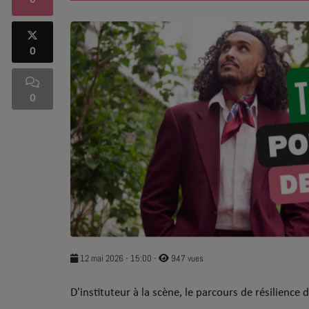
0
SOUL ADDICT PLAY
0
Flash News
5 bonnes raisons
0
Dans la Street
C quoi ton Actu ?
Dans ton Téléphone
Mic 2 Rue
Première Fois
12 mai 2026 - 15:00
-
947 vues
​D'instituteur à la scène, le parcours de résilience d
URBAN CULTURE