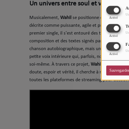
​Un univers entre soul et variété fra
CHARTS
A
Ut
Top Soul Addict
Musicalement,
Wahil
se positionne dans un créneau
Activé
décrite comme puissante, agile et profondément se
T
Wiki RnB
premier single, il s'est entouré des talents de
Léo
Ut
Activé
composition et des textes signés par
Wahil
lui-mêm
F
SOUL ADDICT RADIO
chanson autobiographique, mais un message univer
Ut
Activé
petite voix intérieure qui, parfois, nous pousse à
Grille des programmes
soi-même. ​À travers ce projet,
Wahil
construit un
Sauvegarde
Titres diffusés
doute, espoir et vérité, il cherche à reconnecter s
toutes les plateformes de streaming pour découvrir
Playlist
MY SOUL ADDICT
T'Chat
L'équipe Soul Addict