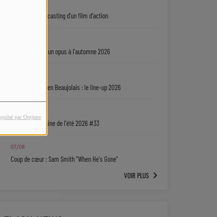
08/08
Jamie Foxx au casting d'un film d'action
08/08
Dawn Richard : un opus à l'automne 2026
08/08
Nouvelles Voix en Beaujolais : le line-up 2026
07/08
opulsé par Orejime
La playlist urbaine de l'été 2026 #33
07/08
Coup de cœur : Sam Smith "When He's Gone"
VOIR PLUS