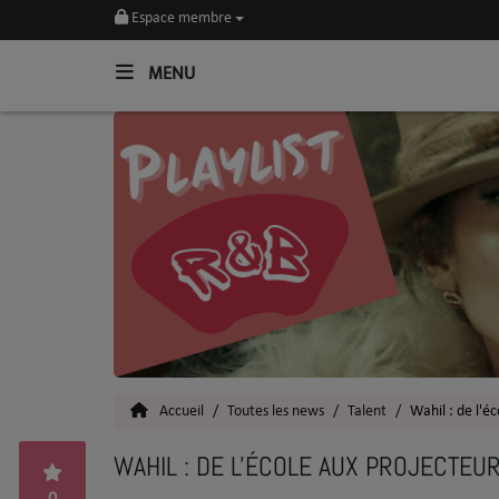
Espace membre
MENU
Home
Toutes les News
SOUL CULTURE
Actu
Vidéos
Interviews
Accueil
Toutes les news
Talent
Wahil : de l'é
Talents
WAHIL : DE L'ÉCOLE AUX PROJECTEU
Top 5