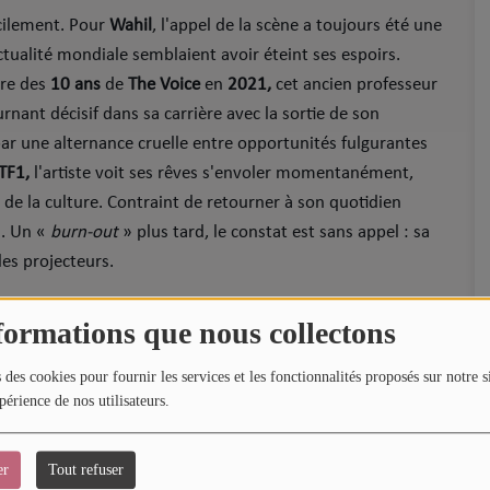
acilement. Pour
Wahil
, l'appel de la scène a toujours été une
tualité mondiale semblaient avoir éteint ses espoirs.
ire des
10 ans
de
The Voice
en
2021,
cet ancien professeur
nant décisif dans sa carrière avec la sortie de son
r une alternance cruelle entre opportunités fulgurantes
TF1,
l'artiste voit ses rêves s'envoler momentanément,
e de la culture. Contraint de retourner à son quotidien
s. Un «
burn-out
» plus tard, le constat est sans appel : sa
les projecteurs.
formations que nous collectons
i anime désormais l'artiste. En quittant définitivement la
 des cookies pour fournir les services et les fonctionnalités proposés sur notre s
e,
Wahil
a choisi la vérité plutôt que le confort. Ce conflit
périence de nos utilisateurs.
 de son premier titre,
"Les voiles"
, dont la sortie est prévue
er
Tout refuser