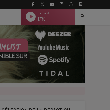
Girlfriend
Tayc