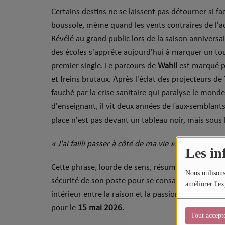
Sport
​Certains destins ne se laissent pas détourner si f
boussole, même quand les vents contraires de l'ac
Mode
Révélé au grand public lors de la saison anniversa
Cinéma
des écoles s'apprête aujourd'hui à marquer un tour
premier single. ​Le parcours de
Wahil
est marqué pa
Buzz
et freins brutaux. Après l'éclat des projecteurs de
fauché par la crise sanitaire qui paralyse le mond
Dossiers
d'enseignant, il vit deux années de faux-semblant
place n'est pas devant un tableau noir, mais sous 
AGENDA
​« J'ai failli passer à côté de ma vie ».
Concerts
Les in
​Cette phrase, lourde de sens, résume l'urgence qu
Festivals
Nous utilisons
sécurité de son poste pour se consacrer à son rêv
améliorer l'ex
intérieur entre la raison et la passion est au cœur
CONCOURS
pour le
15 mai 2026.
Tout accept