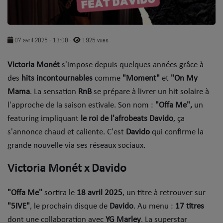
SOUL ADDICT PLAY
Flash News
07 avril 2025 - 13:00
-
1925 vues
5 bonnes raisons
Victoria Monét
s'impose depuis quelques années grâce à
des
Dans la Street
hits incontournables
comme
"Moment"
et
"On My
Mama
. La sensation
RnB
se prépare à livrer un hit solaire à
C quoi ton Actu ?
l'approche de la saison estivale. Son nom :
"Offa Me",
un
featuring impliquant
le roi de l'afrobeats
Davido
, ça
Dans ton Téléphone
s'annonce chaud et caliente. C'est
Davido
qui confirme la
Mic 2 Rue
grande nouvelle via ses réseaux sociaux.
Première Fois
Victoria Monét x Davido
"Offa Me"
sortira le
18 avril 2025
, un titre à retrouver sur
URBAN CULTURE
"5IVE"
, le prochain disque de
Davido
. Au menu :
17 titres
Sport
dont une collaboration avec
YG Marley
. La superstar