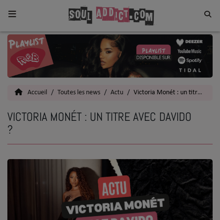
Home
Toutes les News
Accueil
Toutes les news
Actu
Victoria Monét : un titre avec Davido ?
SOUL CULTURE
VICTORIA MONÉT : UN TITRE AVEC DAVIDO
Actu
?
Vidéos
Interviews
Talents
Top 5