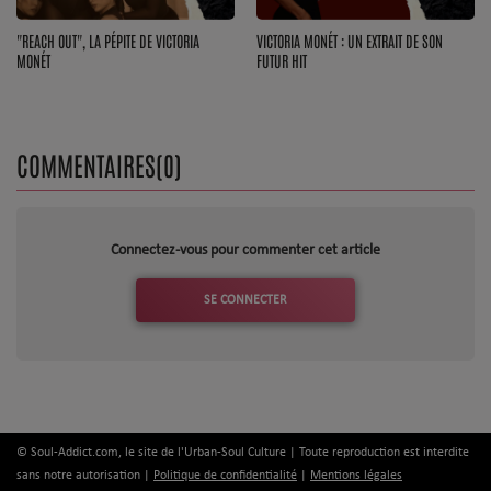
Dossier de Presse
"REACH OUT", LA PÉPITE DE VICTORIA
VICTORIA MONÉT : UN EXTRAIT DE SON
Service Commercial
MONÉT
FUTUR HIT
Contact
COMMENTAIRES(0)
Se connecter
Connectez-vous pour commenter cet article
SE CONNECTER
© Soul-Addict.com, le site de l'Urban-Soul Culture | Toute reproduction est interdite
sans notre autorisation |
Politique de confidentialité
|
Mentions légales