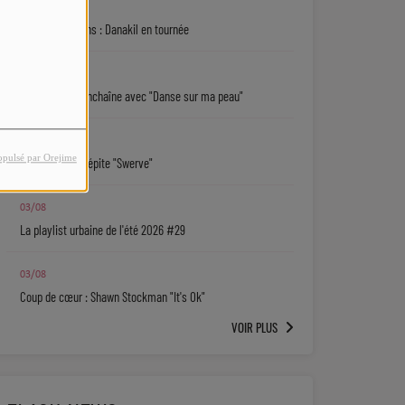
04/08
5 bonnes raisons : Danakil en tournée
04/08
Sarah Choisy enchaîne avec "Danse sur ma peau"
04/08
opulsé par Orejime
Josh Levi : la pépite "Swerve"
03/08
La playlist urbaine de l'été 2026 #29
03/08
Coup de cœur : Shawn Stockman "It's Ok"
VOIR PLUS