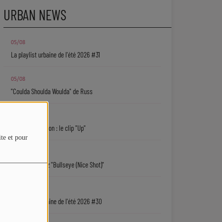
URBAN NEWS
05/08
La playlist urbaine de l'été 2026 #31
05/08
"Coulda Shoulda Woulda" de Russ
05/08
Keith D. Robinson : le clip "Up"
ite et pour
05/08
Sy'Rai : écoutez "Bullseye (Nice Shot)"
04/08
La playlist urbaine de l'été 2026 #30