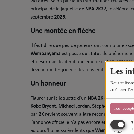
victoires. Selon plusieurs informations relayées ce
Sport
principal de la jaquette de
NBA 2K27
, le célèbre j
septembre 2026.
Mode
Une montée en flèche
Cinéma
Buzz
Il faut dire que peu de joueurs ont connu une asc
Wembanyama
est passé du statut de phénomène a
Dossiers
et désormais leader d'une équipe de
San Antonio
Les in
devenu un des joueurs les plus emblématiques de la
AGENDA
Un honneur
Nous utilisons
Concerts
améliorer l'ex
Figurer sur la jaquette d'un
NBA 2K
dépasse large
Festivals
Kobe Bryant, Michael Jordan, Stephen Curry
ou
Al
Tout accept
par
2K
revient souvent à être reconnu comme l'un d
CONCOURS
l'annonce officielle n'a pas encore été définitive
A
Ut
aujourd'hui aussi évidents que
Wemby.
Activé