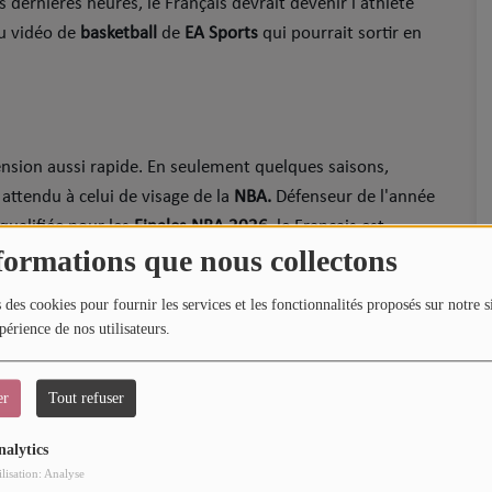
s dernières heures, le Français devrait devenir l'athlète
eu vidéo de
basketball
de
EA Sports
qui pourrait sortir en
ension aussi rapide. En seulement quelques saisons,
ttendu à celui de visage de la
NBA.
Défenseur de l'année
qualifiée pour les
Finales
NBA 2026
, le Français est
formations que nous collectons
 discipline à échelle planétaire.
 des cookies pour fournir les services et les fonctionnalités proposés sur notre s
périence de nos utilisateurs.
ment le cadre du jeu vidéo. Avant lui, des joueurs comme
len Iverson
ont incarné cette cover mondiale. Être choisi
er
Tout refuser
es visages les plus influents de sa génération. Si
ment confirmée par
EA Sports
, peu de choix paraissent
nalytics
ilisation: Analyse