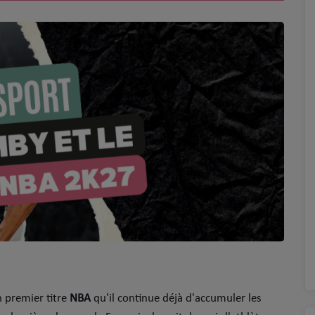
 premier titre
NBA
qu'il continue déjà d'accumuler les