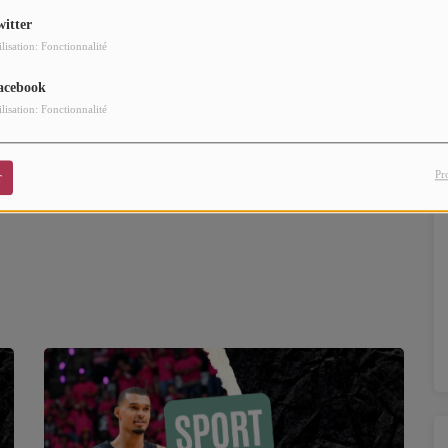
witter
ilisation: Fonctionnalité
acebook
TTEUR SUR LA JAQUETTE DU JEU NBA 2K27 !!
ilisation: Fonctionnalité
Pr
r