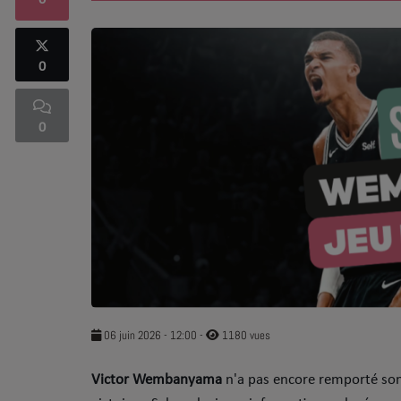
0
SOUL ADDICT PLAY
0
Flash News
5 bonnes raisons
0
Dans la Street
C quoi ton Actu ?
Dans ton Téléphone
Mic 2 Rue
Première Fois
06 juin 2026 - 12:00
-
1180 vues
URBAN CULTURE
Victor Wembanyama
n'a pas encore remporté son