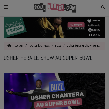
Home
Toutes les News
Accueil
Toutes les news
Buzz
Usher fera le show au Super Bowl
SOUL CULTURE
USHER FERA LE SHOW AU SUPER BOWL
Actu
Vidéos
Interviews
Talents
Top 5