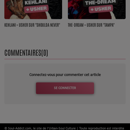
Top Soul Addict
Wiki RnB
KEHLANI + USHER SUR "SHOULDA NEVER"
THE-DREAM + USHER SUR "TAMPA"
SOUL ADDICT RADIO
COMMENTAIRES(0)
Grille des programmes
Titres diffusés
Connectez-vous pour commenter cet article
Playlist
SE CONNECTER
MY SOUL ADDICT
T'Chat
L'équipe Soul Addict
© Soul-Addict.com, le site de l'Urban-Soul Culture | Toute reproduction est interdite