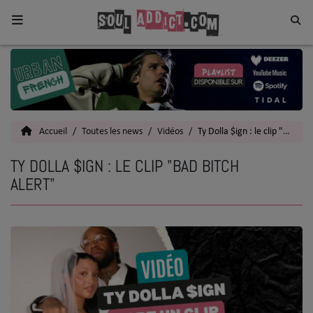
Home
Toutes les News
Accueil
Toutes les news
Vidéos
Ty Dolla $ign : le clip "Bad Bitch Alert"
SOUL CULTURE
TY DOLLA $IGN : LE CLIP "BAD BITCH
Actu
ALERT"
Vidéos
Interviews
Talents
Top 5