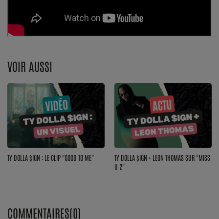
Top Soul Addict
Wiki RnB
VOIR AUSSI
SOUL ADDICT RADIO
Grille des programmes
Titres diffusés
Playlist
TY DOLLA $IGN : LE CLIP "GOOD TO ME"
TY DOLLA $IGN + LEON THOMAS SUR "MISS
MY SOUL ADDICT
U 2"
T'Chat
L'équipe Soul Addict
COMMENTAIRES(0)