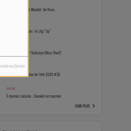
05/08
"Coulda Shoulda Woulda" de Russ
05/08
Keith D. Robinson : le clip "Up"
05/08
Sy'Rai : écoutez "Bullseye (Nice Shot)"
opulsé par Orejime
04/08
La playlist urbaine de l'été 2026 #30
04/08
5 bonnes raisons : Danakil en tournée
VOIR PLUS