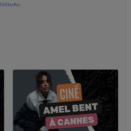
3SJl3axRsc