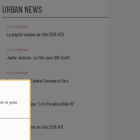
URBAN NEWS
il y a 2 heures
La playlist urbaine de l'été 2026 #32
il y a 5 heures
Jaafar Jackson : un film avec Will Smith
il y a 8 heures
Ryan Leslie au Cabaret Sauvage à Paris
il y a 12 heures
ite et pour
Isaiah Falls : l'opus "Lvrs Paradise (Side B)"
05/08
La playlist urbaine de l'été 2026 #31