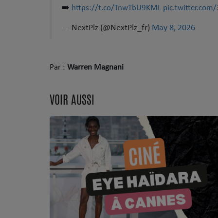
➡️
https://t.co/TnwTbU9KML
pic.twitter.com/
Dossier de Presse
— NextPlz (@NextPlz_fr)
May 8, 2026
Service Commercial
Contact
Par :
Warren Magnani
VOIR AUSSI