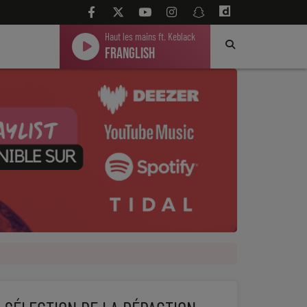
Haut les mains ft. Keblack
Franglish