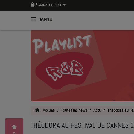
Espace membre
MENU
Home
Toutes les News
SOUL CULTURE
Actu
Vidéos
Interviews
Accueil
Toutes les news
Actu
Théodora au Fes
Talents
THÉODORA AU FESTIVAL DE CANNES 
Top 5