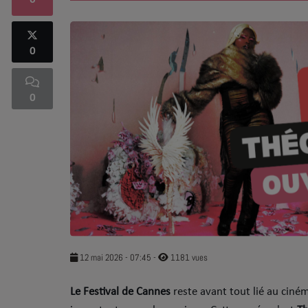
0
SOUL ADDICT PLAY
0
Flash News
5 bonnes raisons
0
Dans la Street
C quoi ton Actu ?
Dans ton Téléphone
Mic 2 Rue
Première Fois
12 mai 2026 - 07:45
-
1181 vues
Le Festival de Cannes
reste avant tout lié au cin
URBAN CULTURE