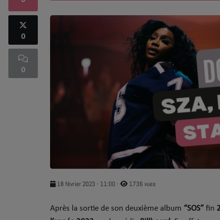
0
SOUL ADDICT PLAY
0
Flash News
5 bonnes raisons
0
Dans la Street
C quoi ton Actu ?
Dans ton Téléphone
Mic 2 Rue
Première Fois
18 février 2023 - 11:00
-
1736 vues
Après la sortie de son deuxième album
“SOS”
fin
URBAN CULTURE