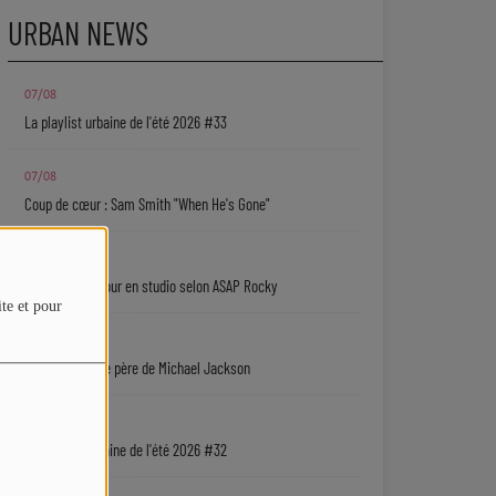
URBAN NEWS
07/08
La playlist urbaine de l'été 2026 #33
07/08
Coup de cœur : Sam Smith "When He's Gone"
07/08
Rihanna de retour en studio selon ASAP Rocky
ite et pour
07/08
Une série sur le père de Michael Jackson
06/08
La playlist urbaine de l'été 2026 #32