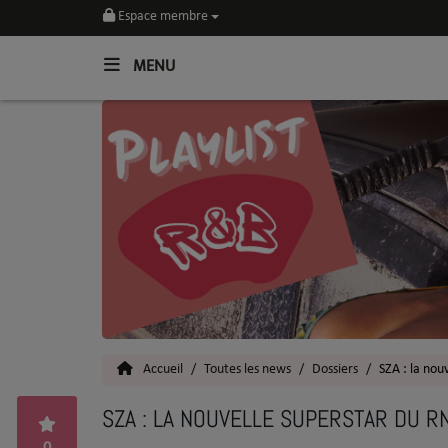
Espace membre
MENU
Home
Toutes les News
SOUL CULTURE
Actu
Vidéos
Interviews
Accueil
Toutes les news
Dossiers
SZA : la nou
Talents
SZA : LA NOUVELLE SUPERSTAR DU R
Top 5