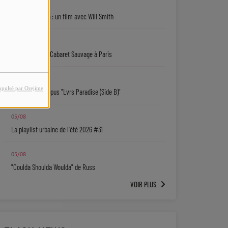
06/08
Jaafar Jackson : un film avec Will Smith
06/08
Ryan Leslie au Cabaret Sauvage à Paris
06/08
opulsé par Orejime
Isaiah Falls : l'opus "Lvrs Paradise (Side B)"
05/08
La playlist urbaine de l'été 2026 #31
05/08
"Coulda Shoulda Woulda" de Russ
VOIR PLUS