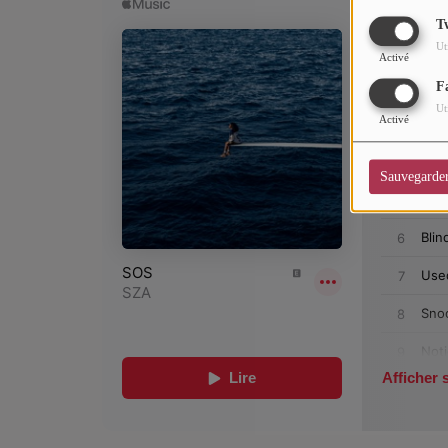
CHARTS
T
Ut
Top Soul Addict
Activé
F
Wiki RnB
Ut
Activé
SOUL ADDICT RADIO
Sauvegarde
Grille des programmes
Titres diffusés
Playlist
MY SOUL ADDICT
T'Chat
L'équipe Soul Addict