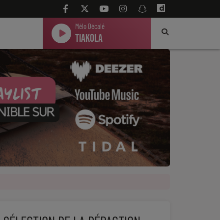
Mélo Décalé
Tiakola