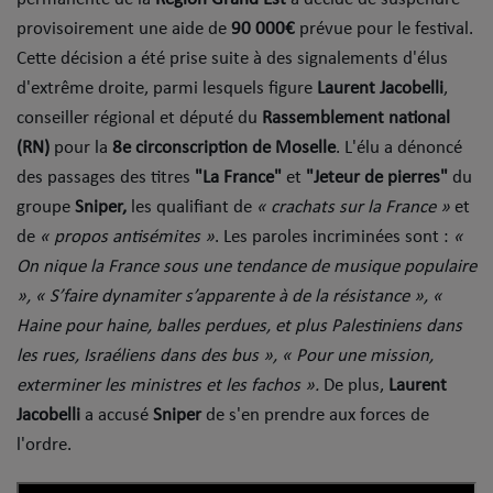
provisoirement une aide de
90 000€
prévue pour le festival.
Mode
Cette décision a été prise suite à des signalements d'élus
Cinéma
d'extrême droite, parmi lesquels figure
Laurent Jacobelli
,
conseiller régional et député du
Rassemblement national
Buzz
(RN)
pour la
8e circonscription de Moselle
. L'élu a dénoncé
Dossiers
des passages des titres
"La France"
et
"Jeteur de pierres"
du
groupe
Sniper,
les qualifiant de
« crachats sur la France »
et
de
« propos antisémites »
. Les paroles incriminées sont :
«
AGENDA
On nique la France sous une tendance de musique populaire
Concerts
», « S’faire dynamiter s’apparente à de la résistance », «
Haine pour haine, balles perdues, et plus Palestiniens dans
Festivals
les rues, Israéliens dans des bus », « Pour une mission,
exterminer les ministres et les fachos ».
De plus,
Laurent
CONCOURS
Jacobelli
a accusé
Sniper
de s'en prendre aux forces de
l'ordre.
CHARTS