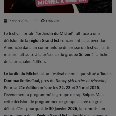
SOUL ADDICT PLAY
Flash News
07 février 2026 - 11:00
-
1356 vues
5 bonnes raisons
Le festival lorrain
“Le Jardin du Michel”
fait face à une
décision de la
Dans la Street
région Grand Est
concernant sa subvention.
Annoncée dans un communiqué de presse du festival, cette
C quoi ton Actu ?
mesure fait suite à la présence du groupe
Sniper
à l’affiche
de la prochaine édition.
Dans ton Téléphone
Le Jardin du Michel
est un festival de musique situé à
Toul
et
Mic 2 Rue
Dommartin-lès-Toul,
près de
Nancy
(Meurthe-et-Moselle).
Première Fois
Pour sa
21e édition
prévue les
22, 23 et 24 mai 2026
,
l’événement a programmé le groupe de rap
Sniper.
Mais
cette décision de programmer ce groupe a créé un gros
URBAN CULTURE
débat. C’est pourquoi, le
30 janvier 2026
, la commission
Sport
permanente de la
Région Grand Est
a décidé de suspendre