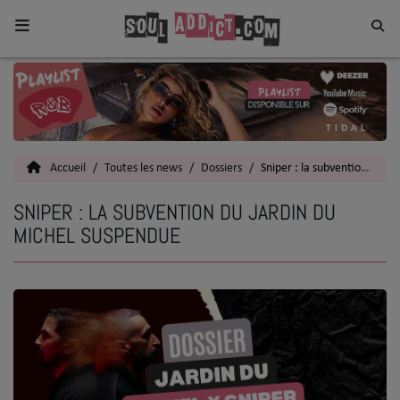
Home
Toutes les News
Accueil
Toutes les news
Dossiers
Sniper : la subvention du Jardin du Michel suspendue
SOUL CULTURE
SNIPER : LA SUBVENTION DU JARDIN DU
Actu
MICHEL SUSPENDUE
Vidéos
Interviews
Talents
Top 5