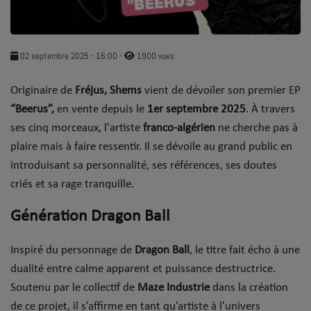
SOUL ADDICT PLAY
Flash News
02 septembre 2025 - 16:00
-
1900 vues
5 bonnes raisons
Originaire de
Fréjus, Shems
vient de dévoiler son premier EP
“Beerus”,
Dans la Street
en vente depuis le
1er septembre 2025
. À travers
ses cinq morceaux, l'artiste
franco-algérien
ne cherche pas à
C quoi ton Actu ?
plaire mais à faire ressentir. Il se dévoile au grand public en
introduisant sa personnalité, ses références, ses doutes
Dans ton Téléphone
criés et sa rage tranquille.
Mic 2 Rue
Génération Dragon Ball
Première Fois
Inspiré du personnage de
Dragon Ball
, le titre fait écho à une
dualité entre calme apparent et puissance destructrice.
URBAN CULTURE
Soutenu par le collectif de
Maze Industrie
dans la création
Sport
de ce projet, il s’affirme en tant qu’artiste à l’univers