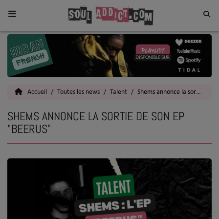
Home
Toutes les News
Accueil
Toutes les news
Talent
Shems annonce la sortie de son EP "Beerus"
SOUL CULTURE
SHEMS ANNONCE LA SORTIE DE SON EP
Actu
"BEERUS"
Vidéos
Interviews
Talents
Top 5