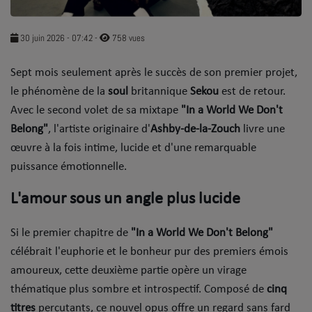
SOUL ADDICT PLAY
30 juin 2026 - 07:42
-
758 vues
Flash News
​Sept mois seulement après le succès de son premier projet,
5 bonnes raisons
le phénomène de la
soul
britannique
Sekou
est de retour.
Dans la Street
Avec le second volet de sa mixtape
"In a World We Don't
Belong"
, l'artiste originaire d'
Ashby-de-la-Zouch
livre une
C quoi ton Actu ?
œuvre à la fois intime, lucide et d'une remarquable
puissance émotionnelle.
Dans ton Téléphone
​L'amour sous un angle plus lucide
Mic 2 Rue
Première Fois
​Si le premier chapitre de
"In a World We Don't Belong"
célébrait l'euphorie et le bonheur pur des premiers émois
amoureux, cette deuxième partie opère un virage
URBAN CULTURE
thématique plus sombre et introspectif. Composé de
cinq
Sport
titres
percutants, ce nouvel opus offre un regard sans fard