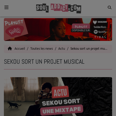
Home
Toutes les News
Accueil
Toutes les news
Actu
Sekou sort un projet musical
SOUL CULTURE
SEKOU SORT UN PROJET MUSICAL
Actu
Vidéos
Interviews
Talents
Top 5