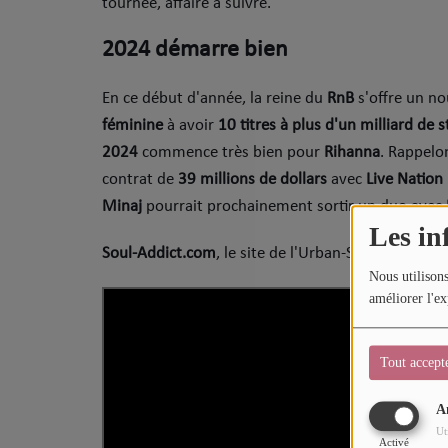
tournée, affaire à suivre.
Sport
2024 démarre bien
Mode
En ce début d'année, la reine du
RnB
s'offre un no
Cinéma
féminine
à avoir
10 titres à plus d'un milliard de 
Buzz
2024
commence très bien pour
Rihanna
. Rappelo
contrat de
39 millions de dollars
avec
Live Nation
Dossiers
Minaj
pourrait prochainement sortir un duo avec
Les in
Soul-Addict.com
, le site de l'Urban-Soul Culture 
AGENDA
Nous utilisons
Concerts
améliorer l'ex
Festivals
Tout accept
CONCOURS
A
Ut
Activé