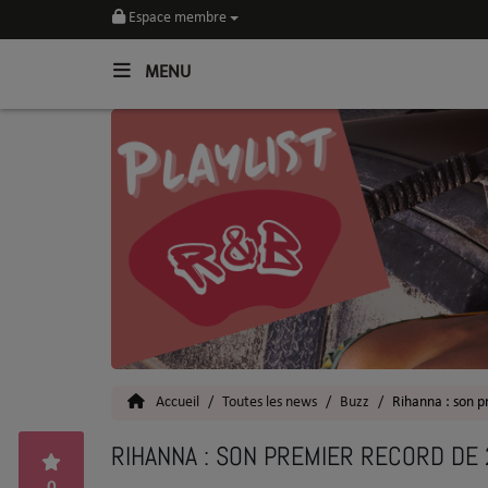
Espace membre
MENU
Home
Toutes les News
SOUL CULTURE
Actu
Vidéos
Interviews
Accueil
Toutes les news
Buzz
Rihanna : son p
Talents
RIHANNA : SON PREMIER RECORD DE
Top 5