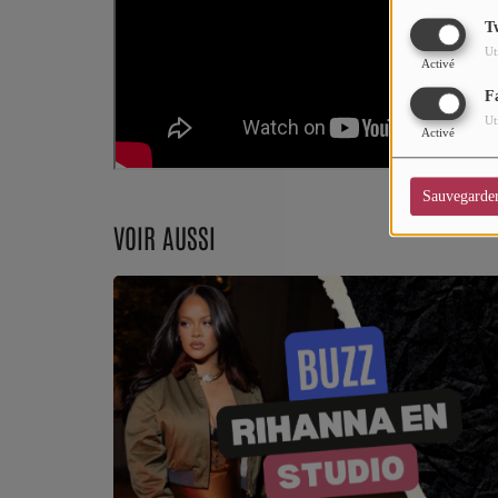
CHARTS
T
Ut
Top Soul Addict
Activé
F
Wiki RnB
Ut
Activé
SOUL ADDICT RADIO
Sauvegarde
VOIR AUSSI
Grille des programmes
Titres diffusés
Playlist
MY SOUL ADDICT
T'Chat
L'équipe Soul Addict