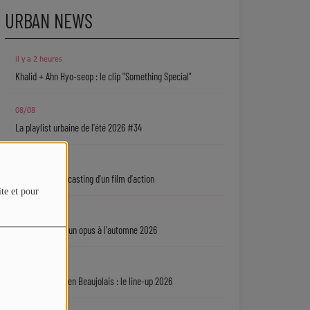
URBAN NEWS
il y a 2 heures
Khalid + Ahn Hyo-seop : le clip "Something Special"
08/08
La playlist urbaine de l'été 2026 #34
08/08
Jamie Foxx au casting d'un film d'action
ite et pour
08/08
Dawn Richard : un opus à l'automne 2026
08/08
Nouvelles Voix en Beaujolais : le line-up 2026