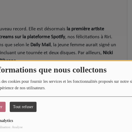
uveau record. Elle est désormais
la première artiste
streams sur la plateforme Spotify
, nos félicitations à Riri.
ns que selon le
Daily Mail
, la jeune femme aurait signé un
incluant une tournée et deux disques. Par ailleurs,
Nicki
Rihanna
.
formations que nous collectons
craque toujours sur
"Lift Me Up"
.
 des cookies pour fournir les services et les fonctionnalités proposés sur notre s
périence de nos utilisateurs.
er
Tout refuser
nalytics
ilisation: Analyse