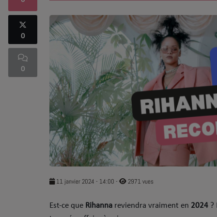
0
SOUL ADDICT PLAY
0
Flash News
5 bonnes raisons
0
Dans la Street
C quoi ton Actu ?
Dans ton Téléphone
Mic 2 Rue
Première Fois
11 janvier 2024 - 14:00
-
2971 vues
Est-ce que
Rihanna
reviendra vraiment en
2024
? 
URBAN CULTURE