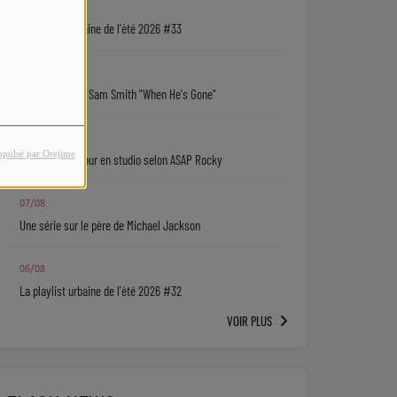
07/08
La playlist urbaine de l'été 2026 #33
07/08
Coup de cœur : Sam Smith "When He's Gone"
07/08
opulsé par Orejime
Rihanna de retour en studio selon ASAP Rocky
07/08
Une série sur le père de Michael Jackson
06/08
La playlist urbaine de l'été 2026 #32
VOIR PLUS