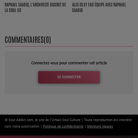
Dossier de Presse
RAPHAEL SAADIQ, L'ARCHITECTE DISCRET DE
ALEX ISLEY FAIT ÉQUIPE AVEC RAPHAEL
LA SOUL US
SAADIQ
Service Commercial
Contact
COMMENTAIRES(0)
Se connecter
Connectez-vous pour commenter cet article
SE CONNECTER
© Soul-Addict.com, le site de l'Urban-Soul Culture | Toute reproduction est interdite
sans notre autorisation |
Politique de confidentialité
|
Mentions légales