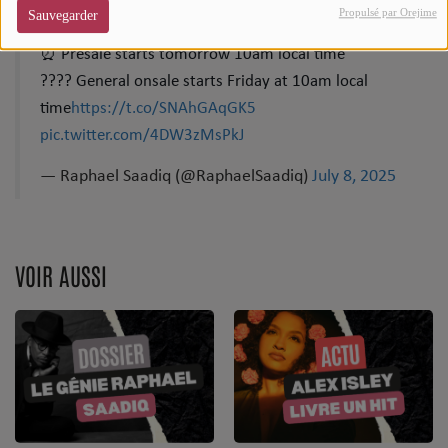
Propulsé par Orejime
Sauvegarder
????️ RSVP now for the presale code
Top Soul Addict
⏰ Presale starts tomorrow 10am local time
Wiki RnB
????️ General onsale starts Friday at 10am local
time
https://t.co/SNAhGAqGK5
pic.twitter.com/4DW3zMsPkJ
SOUL ADDICT RADIO
— Raphael Saadiq (@RaphaelSaadiq)
July 8, 2025
Grille des programmes
Titres diffusés
Playlist
VOIR AUSSI
MY SOUL ADDICT
T'Chat
L'équipe Soul Addict