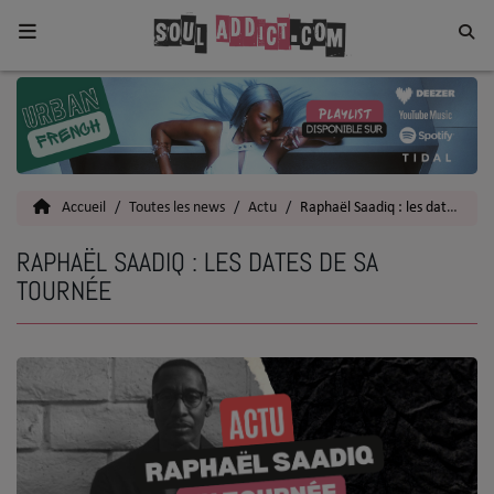
Home
Toutes les News
Accueil
Toutes les news
Actu
Raphaël Saadiq : les dates de sa tournée
SOUL CULTURE
RAPHAËL SAADIQ : LES DATES DE SA
Actu
TOURNÉE
Vidéos
Interviews
Talents
Top 5