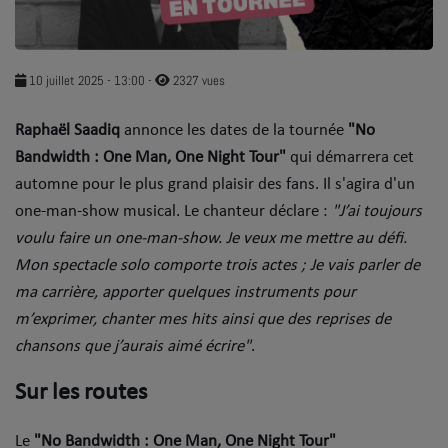
SOUL ADDICT PLAY
Flash News
10 juillet 2025 - 13:00
-
2327 vues
5 bonnes raisons
Raphaël Saadiq
annonce les dates de la tournée
"No
Bandwidth : One Man, One Night Tour"
Dans la Street
qui démarrera cet
automne pour le plus grand plaisir des fans. Il s'agira d'un
C quoi ton Actu ?
one-man-show musical. Le chanteur déclare :
"J’ai toujours
voulu faire un one-man-show. Je veux me mettre au défi.
Dans ton Téléphone
Mon spectacle solo comporte trois actes ; Je vais parler de
Mic 2 Rue
ma carrière, apporter quelques instruments pour
m’exprimer, chanter mes hits ainsi que des reprises de
Première Fois
chansons que j’aurais aimé écrire"
.
Sur les routes
URBAN CULTURE
Sport
Le
"No Bandwidth : One Man, One Night Tour"