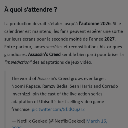
Dossier de Presse
​À quoi s'attendre ? ​
Service Commercial
La production devrait s'étaler jusqu'à
l'automne 2026
. Si le
Contact
calendrier est maintenu, les fans peuvent espérer une sortie
sur leurs écrans pour la seconde moitié de l'année
2027
.
Entre parkour, lames secrètes et reconstitutions historiques
Se connecter
grandioses,
Assassin's Creed
semble bien parti pour briser la
"malédiction"
des adaptations de jeux vidéo.
The world of Assassin’s Creed grows ever larger.
Noomi Rapace, Ramzy Bedia, Sean Harris and Corrado
Invernizzi join the cast of the live-action series
adaptation of Ubisoft’s best-selling video game
franchise.
pic.twitter.com/8fJdOuj2r2
— Netflix Geeked (@NetflixGeeked)
March 16,