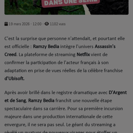
SOUL ADDICT PLAY
Flash News
19 mars 2026 - 12:00
-
1102 vues
5 bonnes raisons
​C'est la surprise que personne n'attendait, et pourtant elle
est officielle :
Dans la Street
Ramzy Bedia
intègre l'univers
Assassin's
Creed
. La plateforme de streaming
Netflix
vient de
C quoi ton Actu ?
confirmer la participation de l'acteur français à son
adaptation en prise de vues réelles de la célèbre franchise
Dans ton Téléphone
d'Ubisoft.
Mic 2 Rue
​Après avoir brillé dans le registre dramatique avec
D'Argent
Première Fois
et de Sang
,
Ramzy Bedia
franchit une nouvelle étape
spectaculaire dans sa carrière. Pour sa première incursion
majeure dans une production internationale de cette
URBAN CULTURE
envergure, il ne sera pas seul. Le géant du streaming a
Sport
révélé un quatuor de nouveaux visages pour étoffer un