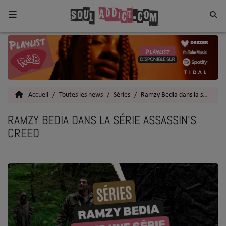
Home
Toutes les News
Accueil
Toutes les news
Séries
Ramzy Bedia dans la série Assassin's Creed
SOUL CULTURE
RAMZY BEDIA DANS LA SÉRIE ASSASSIN'S
Actu
CREED
Vidéos
Interviews
Talents
Top 5