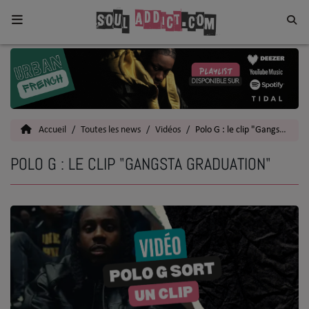
Home
Toutes les News
Accueil
Toutes les news
Vidéos
Polo G : le clip "Gangsta Graduation"
SOUL CULTURE
POLO G : LE CLIP "GANGSTA GRADUATION"
Actu
Vidéos
Interviews
Talents
Top 5