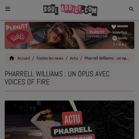
Home
Toutes les News
Accueil
Toutes les news
Actu
Pharrell Williams : un opus avec Voices Of Fire
SOUL CULTURE
PHARRELL WILLIAMS : UN OPUS AVEC
Actu
VOICES OF FIRE
Vidéos
Interviews
Talents
Top 5