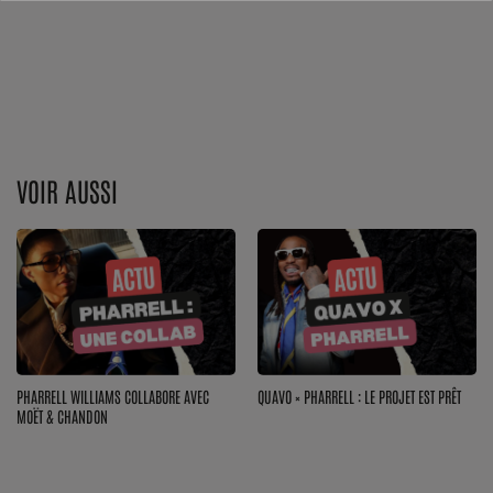
Top Soul Addict
Wiki RnB
SOUL ADDICT RADIO
VOIR AUSSI
Grille des programmes
Titres diffusés
Playlist
MY SOUL ADDICT
PHARRELL WILLIAMS COLLABORE AVEC
QUAVO × PHARRELL : LE PROJET EST PRÊT
T'Chat
MOËT & CHANDON
L'équipe Soul Addict