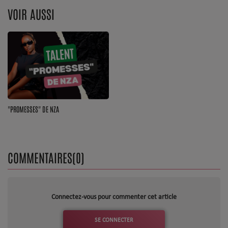
VOIR AUSSI
Top Soul Addict
Wiki RnB
SOUL ADDICT RADIO
Grille des programmes
"PROMESSES" DE NZA
Titres diffusés
Playlist
COMMENTAIRES(0)
MY SOUL ADDICT
T'Chat
Connectez-vous pour commenter cet article
L'équipe Soul Addict
SE CONNECTER