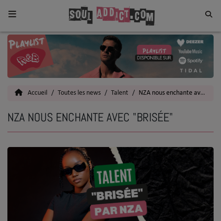
Home
Toutes les News
Accueil
Toutes les news
Talent
NZA nous enchante avec "Brisée"
SOUL CULTURE
NZA NOUS ENCHANTE AVEC "BRISÉE"
Actu
Vidéos
Interviews
Talents
Top 5