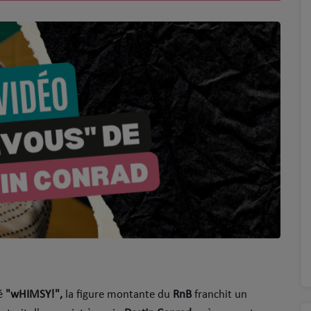
mé
"wHIMSY!",
la figure montante du
RnB
franchit un