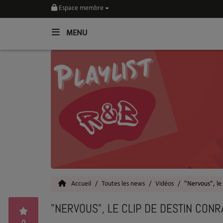
Espace membre
MENU
Home
Toutes les News
SOUL CULTURE
Actu
Vidéos
Interviews
Accueil
Toutes les news
Vidéos
"Nervous", le
Talents
"NERVOUS", LE CLIP DE DESTIN CONR
Top 5