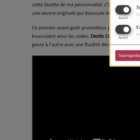
cette facette de ma personnalité. C'est un plaisi
CHARTS
T
une œuvre originale qui bouscule les attentes du p
Ut
Top Soul Addict
Activé
F
​Ce premier avant-goût prometteur pose les bases d
Wiki RnB
Ut
bousculant ainsi les codes,
Destin Conrad
confirme
Activé
genre à l'autre avec une fluidité déconcertante.
SOUL ADDICT RADIO
Sauvegarde
Grille des programmes
Titres diffusés
Playlist
MY SOUL ADDICT
T'Chat
L'équipe Soul Addict