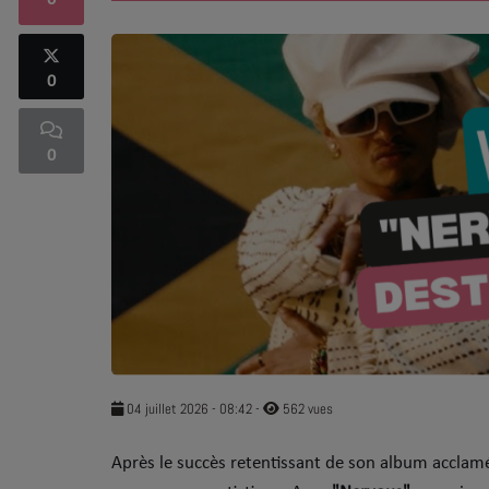
0
SOUL ADDICT PLAY
0
Flash News
5 bonnes raisons
0
Dans la Street
C quoi ton Actu ?
Dans ton Téléphone
Mic 2 Rue
Première Fois
04 juillet 2026 - 08:42
-
562 vues
​Après le succès retentissant de son album accla
URBAN CULTURE