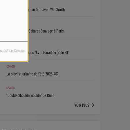
06/08
Jaafar Jackson : un film avec Will Smith
06/08
Ryan Leslie au Cabaret Sauvage à Paris
06/08
opulsé par Orejime
Isaiah Falls : l'opus "Lvrs Paradise (Side B)"
05/08
La playlist urbaine de l'été 2026 #31
05/08
"Coulda Shoulda Woulda" de Russ
VOIR PLUS