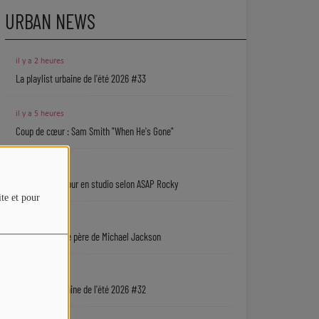
URBAN NEWS
il y a 2 heures
La playlist urbaine de l'été 2026 #33
il y a 5 heures
Coup de cœur : Sam Smith "When He's Gone"
il y a 8 heures
Rihanna de retour en studio selon ASAP Rocky
ite et pour
il y a 12 heures
Une série sur le père de Michael Jackson
06/08
La playlist urbaine de l'été 2026 #32