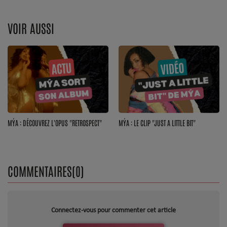
Top Soul Addict
VOIR AUSSI
Wiki RnB
SOUL ADDICT RADIO
Grille des programmes
Titres diffusés
MÝA : DÉCOUVREZ L'OPUS "RETROSPECT"
MÝA : LE CLIP "JUST A LITTLE BIT"
Playlist
COMMENTAIRES(0)
MY SOUL ADDICT
T'Chat
L'équipe Soul Addict
Connectez-vous pour commenter cet article