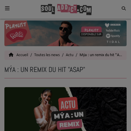
Home
Toutes les News
Accueil
Toutes les news
Actu
Mýa : un remix du hit "ASAP"
SOUL CULTURE
MÝA : UN REMIX DU HIT "ASAP"
Actu
Vidéos
Interviews
Talents
Top 5