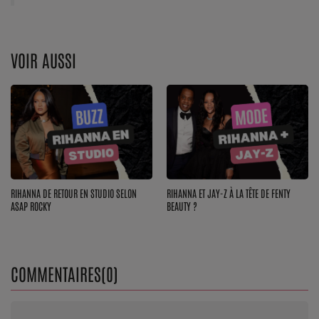
Top Soul Addict
Wiki RnB
VOIR AUSSI
SOUL ADDICT RADIO
Grille des programmes
Titres diffusés
Playlist
RIHANNA DE RETOUR EN STUDIO SELON
RIHANNA ET JAY-Z À LA TÊTE DE FENTY
ASAP ROCKY
BEAUTY ?
MY SOUL ADDICT
T'Chat
COMMENTAIRES(0)
L'équipe Soul Addict