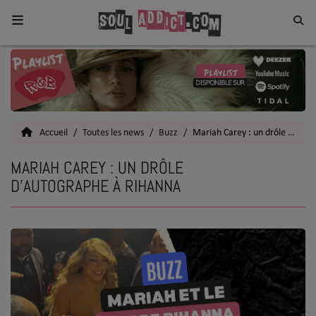
Home
Toutes les News
Accueil
Toutes les news
Buzz
Mariah Carey : un drôle d'autographe à Rihanna
SOUL CULTURE
MARIAH CAREY : UN DRÔLE
Actu
D'AUTOGRAPHE À RIHANNA
Vidéos
Interviews
Talents
Top 5