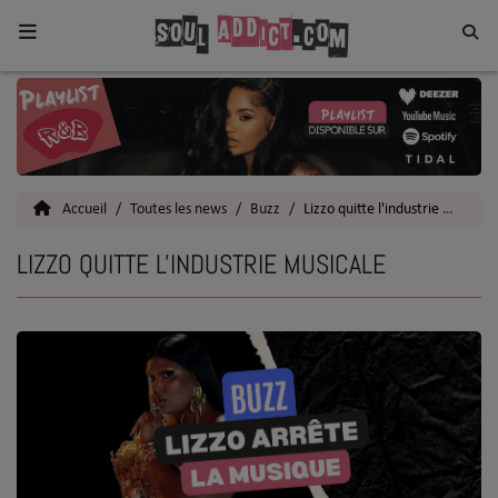
Home
Toutes les News
Accueil
Toutes les news
Buzz
Lizzo quitte l'industrie musicale
SOUL CULTURE
LIZZO QUITTE L'INDUSTRIE MUSICALE
Actu
Vidéos
Interviews
Talents
Top 5