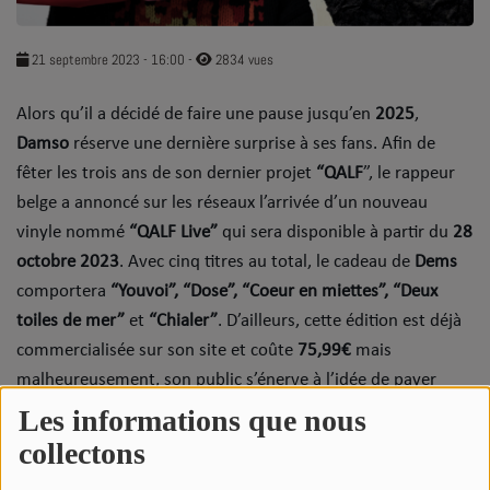
SOUL ADDICT PLAY
21 septembre 2023 - 16:00
-
2834 vues
Flash News
Alors qu’il a décidé de faire une pause jusqu’en
2025
,
5 bonnes raisons
Damso
réserve une dernière surprise à ses fans. Afin de
Dans la Street
fêter les trois ans de son dernier projet
“QALF
”, le rappeur
belge a annoncé sur les réseaux l’arrivée d’un nouveau
C quoi ton Actu ?
vinyle nommé
“QALF Live”
qui sera disponible à partir du
28
octobre 2023
. Avec cinq titres au total, le cadeau de
Dems
Dans ton Téléphone
comportera
“Youvoi”, “Dose”, “Coeur en miettes”, “Deux
Mic 2 Rue
toiles de mer”
et
“Chialer”
. D’ailleurs, cette édition est déjà
commercialisée sur son site et coûte
75,99€
mais
Première Fois
malheureusement, son public s’énerve à l’idée de payer
autant.
Les informations que nous
URBAN CULTURE
collectons
La colère des fans
Sport