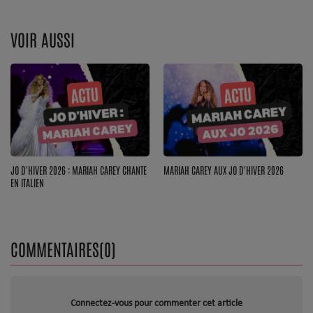
Top Soul Addict
VOIR AUSSI
Wiki RnB
SOUL ADDICT RADIO
Grille des programmes
Titres diffusés
JO D'HIVER 2026 : MARIAH CAREY CHANTE
MARIAH CAREY AUX JO D'HIVER 2026
EN ITALIEN
Playlist
MY SOUL ADDICT
COMMENTAIRES(0)
T'Chat
L'équipe Soul Addict
Connectez-vous pour commenter cet article