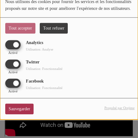
Nous utilisons des cookies pour fournir les services et les fonctionnalités
l'ambiance des fêtes de fin d'année.
proposés sur notre site et pour améliorer l'expérience de nos utilisateurs.
Mode
Soul-Addict.com
, le site de l'Urban-Soul Culture craque
Cinéma
Tout accepter
Tout refuser
toujours sur
"All I Want For Christmas Is You"
.
Buzz
Analytics
Dossiers
Utilisation: Analyse
Activé
Twitter
Utilisation: Fonctionnalité
AGENDA
Activé
Facebook
Concerts
Utilisation: Fonctionnalité
Activé
Festivals
Propulsé par Orejime
Sauvegarder
CONCOURS
CHARTS