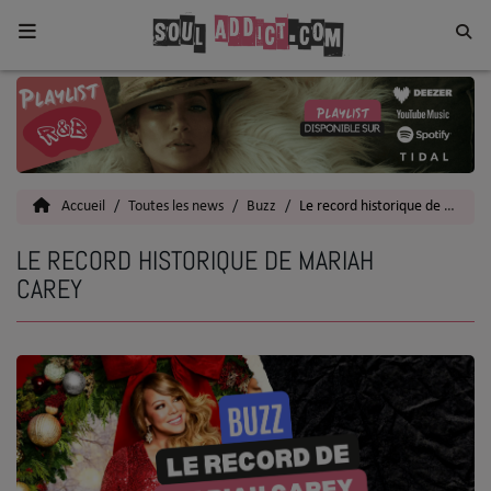
Home
Toutes les News
Accueil
Toutes les news
Buzz
Le record historique de Mariah Carey
SOUL CULTURE
LE RECORD HISTORIQUE DE MARIAH
Actu
CAREY
Vidéos
Interviews
Talents
Top 5