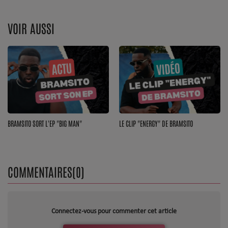
Top Soul Addict
VOIR AUSSI
Wiki RnB
SOUL ADDICT RADIO
Grille des programmes
Titres diffusés
BRAMSITO SORT L'EP "BIG MAN"
LE CLIP "ENERGY" DE BRAMSITO
Playlist
COMMENTAIRES(0)
MY SOUL ADDICT
T'Chat
L'équipe Soul Addict
Connectez-vous pour commenter cet article