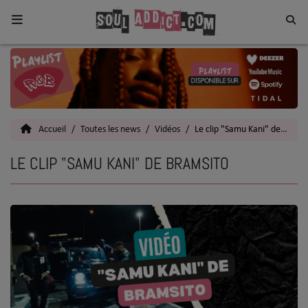
Home
Toutes les News
Accueil
Toutes les news
Vidéos
Le clip "Samu Kani" de Bramsito
SOUL CULTURE
LE CLIP "SAMU KANI" DE BRAMSITO
Actu
Vidéos
Interviews
Talents
Top 5